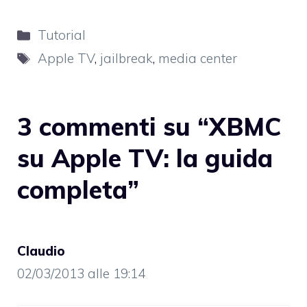
Categorie
Tutorial
Tag
Apple TV
,
jailbreak
,
media center
3 commenti su “XBMC
su Apple TV: la guida
completa”
Claudio
02/03/2013 alle 19:14