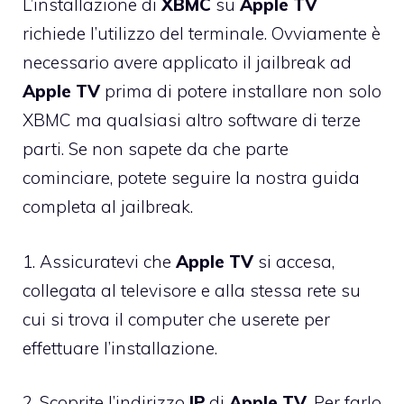
L’installazione di
XBMC
su
Apple
TV
richiede l’utilizzo del terminale. Ovviamente è
necessario avere applicato il jailbreak ad
Apple
TV
prima di potere installare non solo
XBMC ma qualsiasi altro software di terze
parti. Se non sapete da che parte
cominciare, potete seguire
la nostra guida
completa al jailbreak.
1. Assicuratevi che
Apple
TV
si accesa,
collegata al televisore e alla stessa rete su
cui si trova il computer che userete per
effettuare l’installazione.
2. Scoprite l’indirizzo
IP
di
Apple
TV
. Per farlo