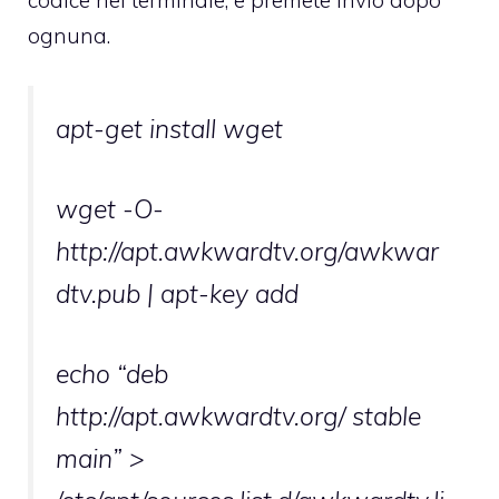
codice nel terminale, e premete invio dopo
ognuna.
apt-get install wget
wget -O-
http://apt.awkwardtv.org/awkwar
dtv.pub | apt-key add
echo “deb
http://apt.awkwardtv.org/ stable
main” >