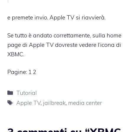
e premete invio. Apple TV si riavvierà.
Se tutto è andato correttamente, sulla home
page di Apple TV dovreste vedere l’icona di
XBMC.
Pagine:
1
2
Categorie
Tutorial
Tag
Apple TV
,
jailbreak
,
media center