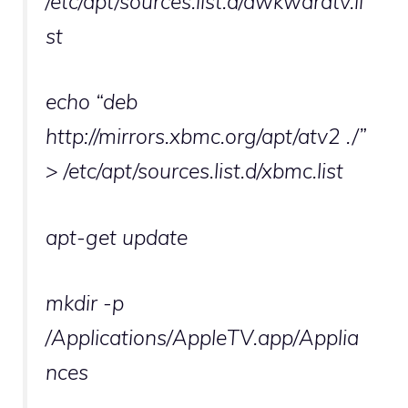
/etc/apt/sources.list.d/awkwardtv.li
st
echo “deb
http://mirrors.xbmc.org/apt/atv2 ./”
> /etc/apt/sources.list.d/xbmc.list
apt-get update
mkdir -p
/Applications/AppleTV.app/Applia
nces