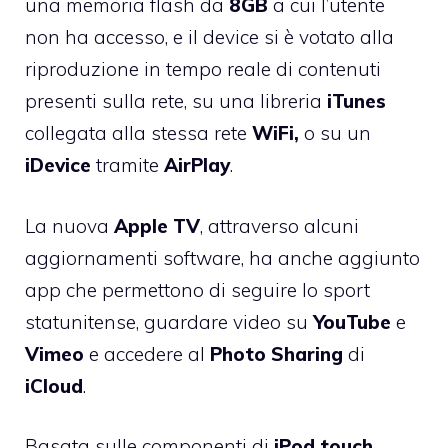
una memoria flash da
8GB
a cui l’utente
non ha accesso, e il device si è votato alla
riproduzione in tempo reale di contenuti
presenti sulla rete, su una libreria
iTunes
collegata alla stessa rete
WiFi,
o su un
iDevice
tramite
AirPlay
.
La nuova
Apple
TV
, attraverso alcuni
aggiornamenti software, ha anche aggiunto
app che permettono di seguire lo sport
statunitense, guardare video su
YouTube
e
Vimeo
e accedere al
Photo
Sharing
di
iCloud
.
Basata sulle componenti di
iPod
touch
,