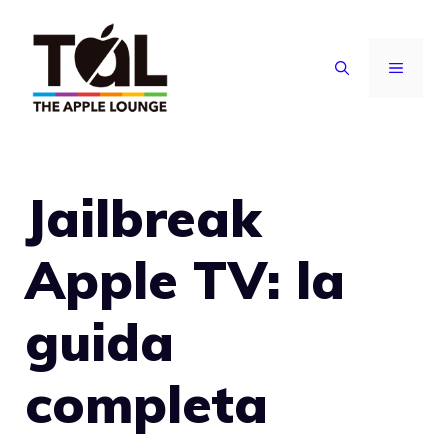
Vai
al
MENU
contenuto
Jailbreak
Apple TV: la
guida
completa