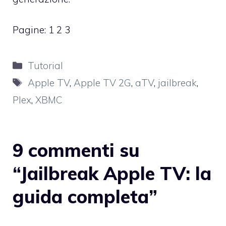
Pagine:
1
2
3
Categorie
Tutorial
Tag
Apple TV
,
Apple TV 2G
,
aTV
,
jailbreak
,
Plex
,
XBMC
9 commenti su
“Jailbreak Apple TV: la
guida completa”