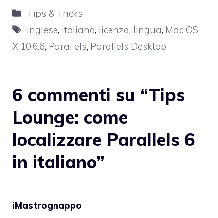
Categorie
Tips & Tricks
Tag
inglese
,
italiano
,
licenza
,
lingua
,
Mac OS
X 10.6.6
,
Parallels
,
Parallels Desktop
6 commenti su “Tips
Lounge: come
localizzare Parallels 6
in italiano”
iMastrognappo