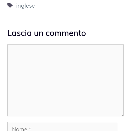
Tag
inglese
Lascia un commento
Commento
Nome