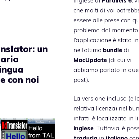
inglese di
Parallels 6
, v
che molti di voi potrebb
essere alle prese con q
problema dal momento
l’applicazione è stata i
nslator: un
nell’ottimo
bundle
di
nario
MacUpdate
(di cui vi
lingua
abbiamo parlato in
que
e con noi
post
).
La versione inclusa (e l
relativa licenza) nel bun
infatti, è localizzata in 
inglese
. Tuttavia, è poss
tradurla
in
italiano
con