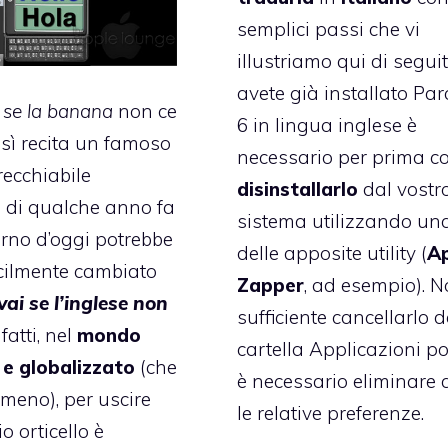
semplici passi che vi
illustriamo qui di seguit
avete già installato Par
 se la banana
non ce
6 in lingua inglese è
osì recita un famoso
necessario per prima c
ecchiabile
disinstallarlo
dal vostr
o
di qualche anno fa
sistema utilizzando un
orno d’oggi potrebbe
delle apposite utility (
A
cilmente cambiato
Zapper
, ad esempio). N
ai se l’inglese non
sufficiente cancellarlo d
nfatti, nel
mondo
cartella Applicazioni p
e globalizzato
(che
è necessario eliminare
 meno), per uscire
le relative preferenze.
o orticello è