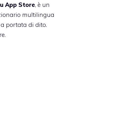
su App Store
, è un
zionario multilingua
 a portata di dito.
e.