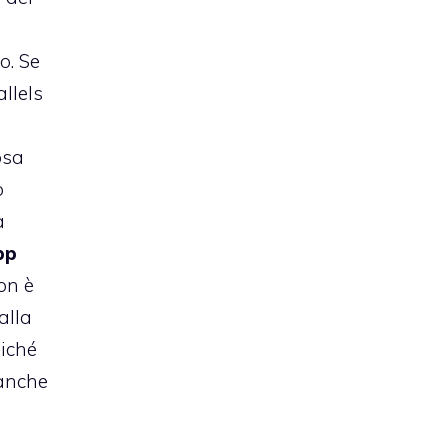
o. Se
allels
osa
o
a
pp
on è
alla
oiché
 anche