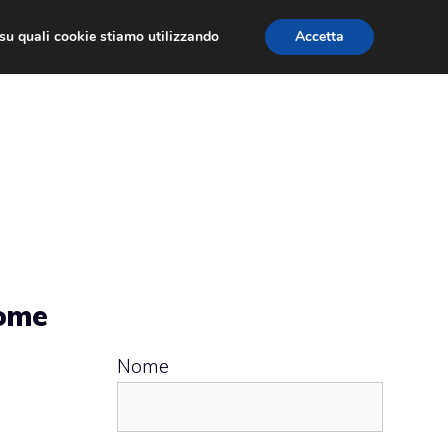
ù su quali cookie stiamo utilizzando
Accetta
 APPS
RECENSIONI
APPROFONDIMENTO
come
Nome