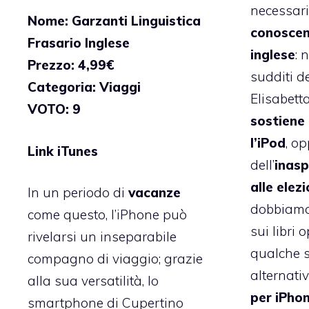
necessar
Nome: Garzanti Linguistica
conoscen
Frasario Inglese
inglese
: 
Prezzo: 4,99€
sudditi d
Categoria: Viaggi
Elisabett
VOTO: 9
sostiene 
l’iPod
, o
Link iTunes
dell’
inas
alle elez
In un periodo di
vacanze
dobbiamo
come questo, l’iPhone può
sui libri 
rivelarsi un inseparabile
qualche 
compagno di viaggio; grazie
alternati
alla sua versatilità, lo
per iPhon
smartphone di Cupertino