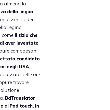
ia almeno la
za della lingua
non essendo dei
ella regina
a come
il tizio che
di aver inventato
ppure compaesani
pettato candidato
ioni negli USA
,
 passare delle ore
oppure trovare
soluzione
va.
BdTranslator
e e iPod touch, in