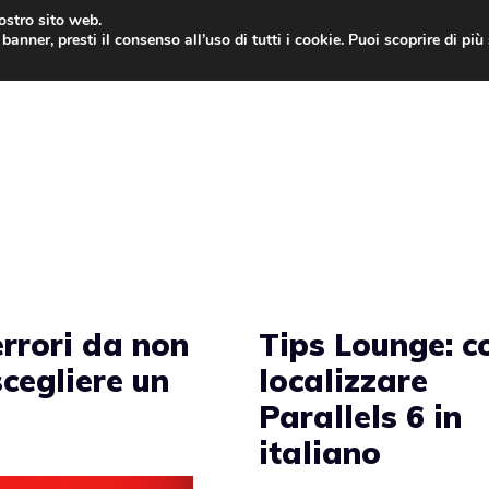
nostro sito web.
banner, presti il consenso all’uso di tutti i cookie. Puoi scoprire di pi
ONE
MAC
IPAD
IOS 9
APPLE WATCH
MAC
 errori da non
Tips Lounge: 
cegliere un
localizzare
Parallels 6 in
italiano