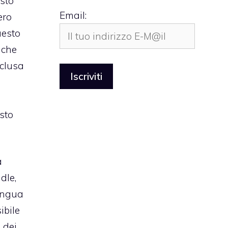
isto
Email:
ero
uesto
 che
nclusa
sto
a
dle,
lingua
ibile
 dei