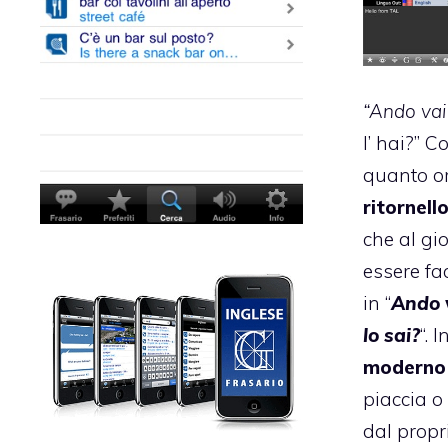
“Ando vai
l’ hai?” C
quanto or
ritornell
che al gi
essere fa
in “
Ando v
lo sai?
“. I
moderno 
piaccia o
dal propri