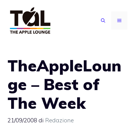
Vai
al
MENU
contenuto
TheAppleLoun
ge – Best of
The Week
21/09/2008
di
Redazione