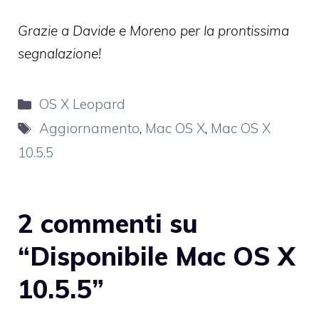
Grazie a Davide e Moreno per la prontissima
segnalazione!
Categorie
OS X Leopard
Tag
Aggiornamento
,
Mac OS X
,
Mac OS X
10.5.5
2 commenti su
“Disponibile Mac OS X
10.5.5”