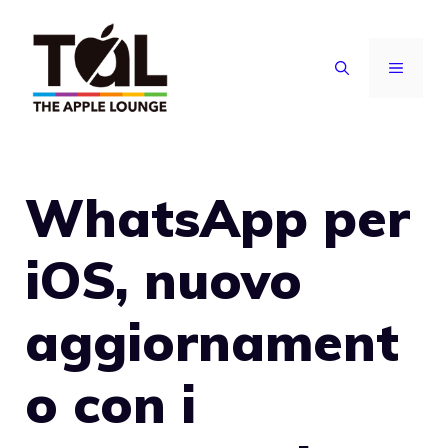
Vai
al
MENU
contenuto
WhatsApp per
iOS, nuovo
aggiornament
o con i