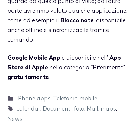
guarda da questo punto di vista; dall’altra
parte avremmo voluto qualche applicazione,
come ad esempio il
Blocco note
, disponibile
anche offline e sincronizzabile tramite
comando.
Google Mobile App
è disponibile nell’
App
Store di Apple
nella categoria “Riferimento”
gratuitamente
.
Categorie
iPhone apps
,
Telefonia mobile
Tag
calendar
,
Documenti
,
foto
,
Mail
,
maps
,
News