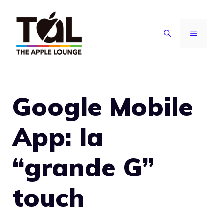
Vai
al
MENU
contenuto
Google Mobile
App: la
“grande G”
touch