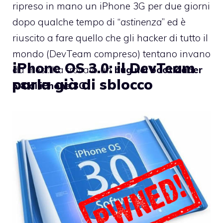
ripreso in mano un iPhone 3G per due giorni
dopo qualche tempo di “
astinenza
” ed è
riuscito a fare quello che gli hacker di tutto il
mondo (DevTeam compreso) tentano invano
iPhone OS 3.0: il DevTeam
da mesi: ha trovato un
bug nel bootloader
parla già di sblocco
5.8 di iPhone 3G
.