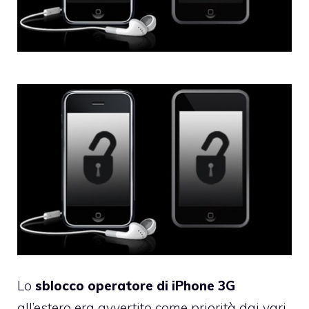
dell’ormai onnipresente
MuscleNerd
, vi
consigliamo di non aggiornare al
firmware
2.2.1
, e più specificatamente:
Lo
sblocco operatore di iPhone 3G
all’estero era avvertito come priorità dai vari