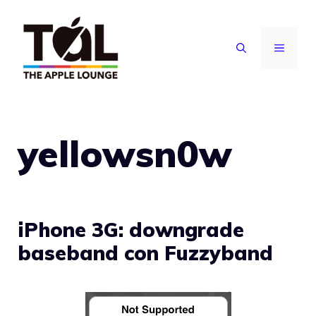
Vai
al
MENU
contenuto
yellowsn0w
iPhone 3G: downgrade
baseband con Fuzzyband