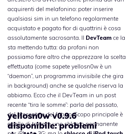
acquirenti del melafonino: poter inserire
qualsiasi sim in un telefono regolarmente
acquistato e pagato fior di quattrini è cosa
assolutamente sacrosanta. Il
DevTeam
ce la
sta mettendo tutta: da profani non
possiamo fare altro che apprezzare la scelta
effettuata (
come sapete yellosn0w è un
“daemon”, un programma invisibile che gira
in background
) anche se qualche riserva la
abbiamo. Ecco che il DevTeam in un post
recente “tira le somme”: parla del passato,
yellosn0w v0.9.6
del presente e del futuro. Scopo principale è
disponibile: problemi
quello di trovare uno sblocco permanente
per iPhone 3G: ma lo
sblocco di iPod touch