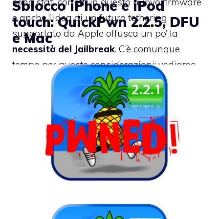
sono stati corretti in questo nuovo firmware
Sblocco iPhone e iPod
e anche l’idea di un futuro tethering
touch: QuickPwn 2.2.5, DFU
supportato da Apple offusca un po’ la
e Mac
necessità del Jailbreak
. C’è comunque
tempo per queste considerazioni: vediamo
ora cosa ha scritto il
DevTeam
.