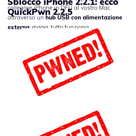
Sblocco iPhone 2.2.1: ecco
collegare iPhone in DFU al vostro Mac
QuickPwn 2.2.5
attraverso un
hub USB con alimentazione
esterna
:
magia
, tutto funziona.