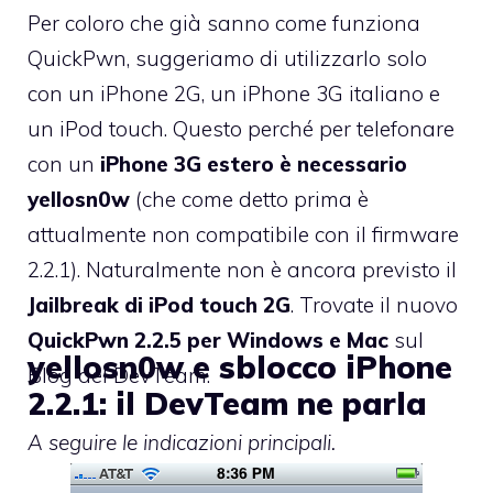
Per coloro che già sanno come funziona
QuickPwn, suggeriamo di utilizzarlo solo
con un iPhone 2G, un iPhone 3G italiano e
un iPod touch. Questo perché per telefonare
con un
iPhone 3G estero è necessario
yellosn0w
(che come detto prima è
attualmente non compatibile con il firmware
2.2.1). Naturalmente non è ancora previsto il
Jailbreak di iPod touch 2G
. Trovate il nuovo
QuickPwn 2.2.5 per Windows e Mac
sul
yellosn0w e sblocco iPhone
Blog del DevTeam
.
2.2.1: il DevTeam ne parla
A seguire le indicazioni principali.