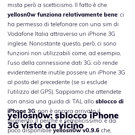
mista però a scetticismo. Il fatto è che
yellosn0w funziona relativamente bene
: ci
ha permesso di telefonare con una sim di
Vodafone Italia attraverso un iPhone 3G
inglese. Nonostante questo, però, ci sono
funzioni non utilizzabili come, ad esempio,
l’uso della connessione dati 3G: ciò rende
evidentemente inutile possere un iPhone 3G
al posto del precedente (se si esclude
l’utilizzo del GPS). Sappiamo che attendete
con ansia una guida di TAL allo
sblocco di
iPhone 3G
: non è ancora arrivato il
yellosn0w: sblocco iPhone
momento. Il perché è semplicissimo: è da
3G visto da vicino
poco disponibile
yellosn0w v0.9.6
che,