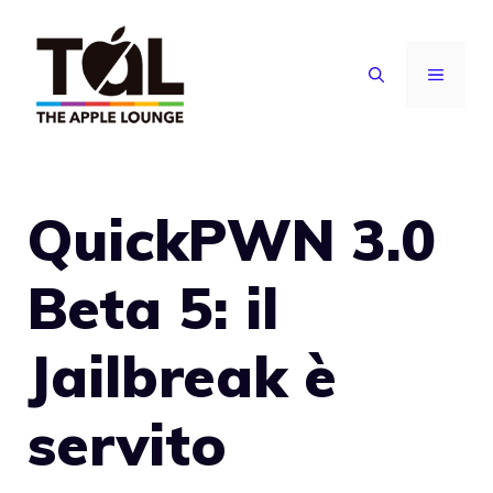
Vai
al
MENU
contenuto
QuickPWN 3.0
Beta 5: il
Jailbreak è
servito