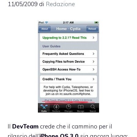
11/05/2009
di
Redazione
Il
DevTeam
crede che il cammino per il
rilascio dell’
iPhone OS 3.0
sia ancora lunga: