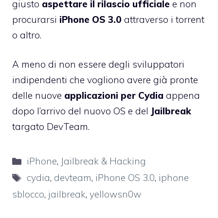
giusto
aspettare il rilascio ufficiale
e non
procurarsi
iPhone OS 3.0
attraverso i torrent
o altro.
A meno di non essere degli sviluppatori
indipendenti che vogliono avere già pronte
delle nuove
applicazioni per Cydia
appena
dopo l’arrivo del nuovo OS e del
Jailbreak
targato DevTeam.
Categorie
iPhone
,
Jailbreak & Hacking
Tag
cydia
,
devteam
,
iPhone OS 3.0
,
iphone
sblocco
,
jailbreak
,
yellowsn0w