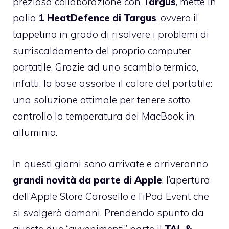
preziosa collaborazione con
Targus
, mette in
palio
1 HeatDefence di Targus
, ovvero il
tappetino in grado di risolvere i problemi di
surriscaldamento del proprio computer
portatile. Grazie ad uno scambio termico,
infatti, la base assorbe il calore del portatile:
una soluzione ottimale per tenere sotto
controllo la temperatura dei MacBook in
alluminio.
In questi giorni sono arrivate e arriveranno
grandi novità da parte di Apple
: l’apertura
dell’Apple Store Carosello e l’iPod Event che
si svolgerà domani. Prendendo spunto da
queste due “avvenimenti” parte il
TAL &