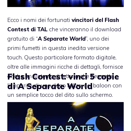
Ecco i nomi dei fortunati
vincitori del Flash
Contest di TAL
che vinceranno il download
gratuito di “
A Separate World
”, uno dei
primi fumetti in questa inedita versione
touch. Questo particolare formato digitale,
oltre alle immagini ricche di dettagli, fornisce
Flash Contest: vinci 5 copie
anche un sistema di lettura che permette
di A Separate World
l’apparire, di uno dopo l’altro, dei baloon con
un semplice tocco del dito sullo schermo.
A seguire lo screenshot dell’estrazione.