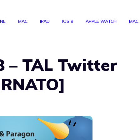
ONE
MAC
IPAD
IOS 9
APPLE WATCH
MAC
 – TAL Twitter
ORNATO]