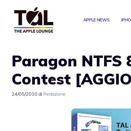
Vai
al
APPLE NEWS
IPH
contenuto
Paragon NTFS 8
Contest [AGGI
24/05/2010
di
Redazione