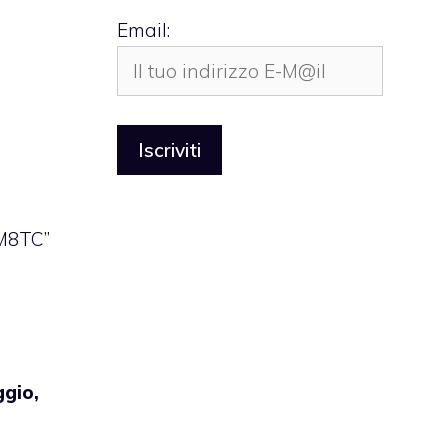
Email:
NM8TC”
gio,