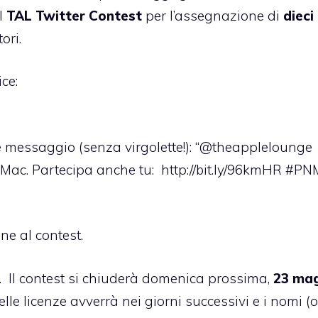
il
TAL Twitter Contest
per l’assegnazione di
dieci
ori.
ce:
e messaggio (senza virgolette!): “@theapplelounge
Mac. Partecipa anche tu: http://bit.ly/96kmHR #P
one al contest.
. Il contest si chiuderà domenica prossima,
23 mag
 delle licenze avverrà nei giorni successivi e i nomi (o