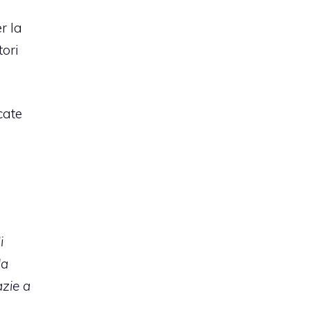
r la
tori
cate
i
la
azie a