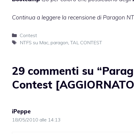
Continua a leggere la
recensione di Paragon N
Categorie
Contest
Tag
NTFS su Mac
,
paragon
,
TAL CONTEST
29 commenti su “Parag
Contest [AGGIORNATO
iPeppe
18/05/2010 alle 14:13