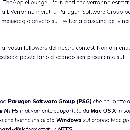
u TheAppleLounge. I fortunati che verranno estratti
ail. Verranno inviati a Paragon Software Group pe
 messaggio privato su Twitter a ciascuno dei vinci
 ai vostri followers del nostro contest. Non dimenti
acebook: potete farlo cliccando semplicemente sul
 da
Paragon Software Group (PSG)
che permette d
ni NTFS
(nativamente supportate da
Mac OS X
in so
ro che hanno installato
Windows
sul proprio Mac gr
hard-disk
formattati in
NTFS
.