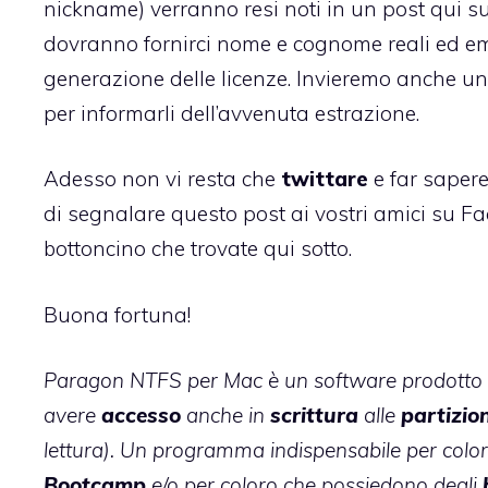
nickname) verranno resi noti in un post qui s
dovranno fornirci nome e cognome reali ed em
generazione delle licenze. Invieremo anche un
per informarli dell’avvenuta estrazione.
Adesso non vi resta che
twittare
e far sapere
di segnalare questo post ai vostri amici su F
bottoncino che trovate qui sotto.
Buona fortuna!
Paragon NTFS per Mac è un software prodotto
avere
accesso
anche in
scrittura
alle
partizio
lettura). Un programma indispensabile per colo
Bootcamp
e/o per coloro che possiedono degli