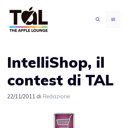
Vai
al
MENU
contenuto
IntelliShop, il
contest di TAL
22/11/2011
di
Redazione