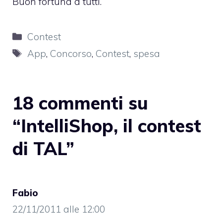
Buon fortuna a tutti.
Categorie
Contest
Tag
App
,
Concorso
,
Contest
,
spesa
18 commenti su
“IntelliShop, il contest
di TAL”
Fabio
22/11/2011 alle 12:00