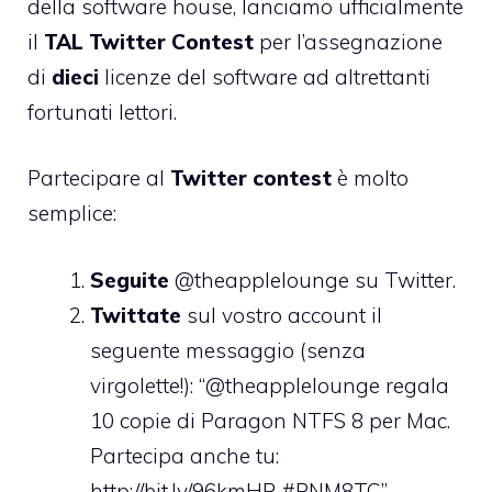
della software house, lanciamo ufficialmente
il
TAL Twitter Contest
per l’assegnazione
di
dieci
licenze del software ad altrettanti
fortunati lettori.
Partecipare al
Twitter contest
è molto
semplice:
Seguite
@theapplelounge
su Twitter.
Twittate
sul vostro account il
seguente messaggio (senza
virgolette!): “@theapplelounge regala
10 copie di Paragon NTFS 8 per Mac.
Partecipa anche tu:
http://bit.ly/96kmHR #PNM8TC”