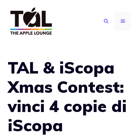
Vai
al
MENU
contenuto
TAL & iScopa
Xmas Contest:
vinci 4 copie di
iScopa