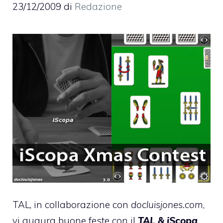
23/12/2009
di
Redazione
TAL, in collaborazione con
docluisjones.com
,
vi augura buone feste con il
TAL & iScopa