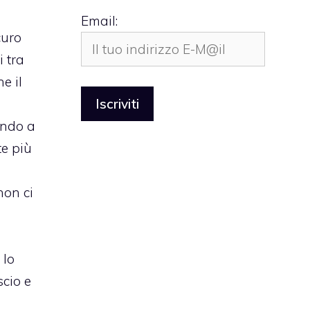
Email:
curo
i tra
e il
ando a
e più
non ci
o
 lo
scio e
a