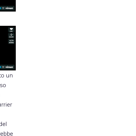
to
un
so
i
rrier
del
rebbe