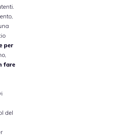
tenti.
ento,
 una
cio
e per
mo,
n fare
i
ol del
e
er