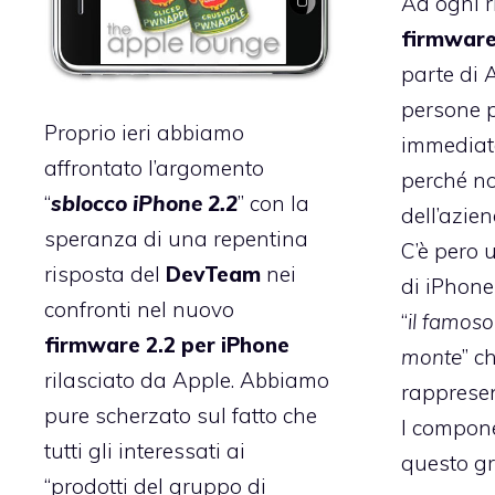
Ad ogni r
firmware
parte di A
persone 
Proprio ieri abbiamo
immediat
affrontato l’argomento
perché no,
“
sblocco iPhone 2.2
” con la
dell’azie
speranza di una repentina
C’è pero 
risposta del
DevTeam
nei
di iPhone
confronti nel nuovo
“
il famoso
firmware 2.2 per iPhone
monte
” c
rilasciato da Apple. Abbiamo
rapprese
pure scherzato sul fatto che
I compone
tutti gli interessati ai
questo g
“prodotti del gruppo di