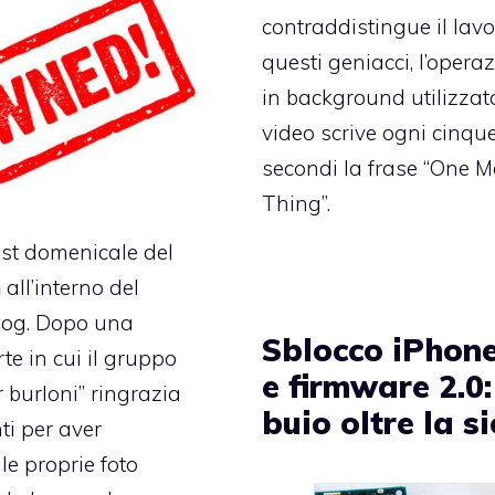
contraddistingue il lavo
questi geniacci, l’opera
in background utilizzat
video scrive ogni cinqu
secondi la frase “One M
Thing”.
st domenicale del
m
all’interno del
log. Dopo una
Sblocco iPhon
te in cui il gruppo
e firmware 2.0: 
r burloni” ringrazia
buio oltre la s
ti per aver
e proprie foto