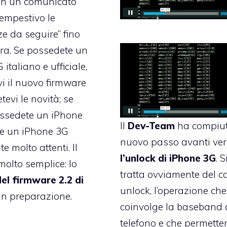
on un comunicato
empestivo le
ze da seguire” fino
bera. Se possedete un
italiano e ufficiale,
vi il nuovo firmware
tevi le novità; se
ossedete un iPhone
Il
Dev-Team
ha compiu
e un iPhone 3G
nuovo passo avanti
ver
te molto attenti. Il
l’unlock di iPhone 3G
. S
molto semplice: lo
tratta ovviamente del ca
el firmware 2.2 di
unlock, l’operazione che
in preparazione.
coinvolge la baseband 
telefono e che permette