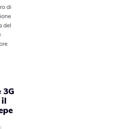
ro di
zione
a del
e
ore
e 3G
il
iepe