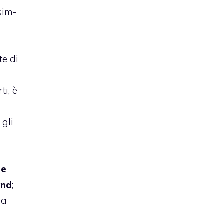
sim-
te di
ti, è
) gli
le
und
;
la