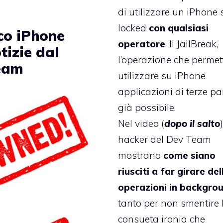
di utilizzare un iPhone 
locked
con qualsiasi
co iPhone
operatore
. Il
JailBreak
,
tizie dal
l’operazione che permet
eam
utilizzare su iPhone
applicazioni di terze par
già possibile.
Nel video (
dopo il salto
hacker del Dev Team
mostrano
come siano
riusciti a far girare del
operazioni in backgro
tanto per non smentire 
consueta ironia che