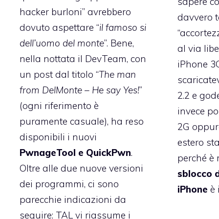
sapere c
hacker burloni” avrebbero
davvero t
dovuto aspettare “
il famoso si
“accortez
dell’uomo del monte
”. Bene,
al via li
nella nottata il DevTeam, con
iPhone 3G 
un post dal titolo “
The man
scaricate
from DelMonte – He say Yes!
”
2.2 e gode
(ogni riferimento è
invece p
puramente casuale), ha reso
2G oppur
disponibili i nuovi
estero sta
PwnageTool e QuickPwn
.
perché è 
Oltre alle due nuove versioni
sblocco d
dei programmi, ci sono
iPhone
è 
parecchie indicazioni da
seguire: TAL vi riassume i