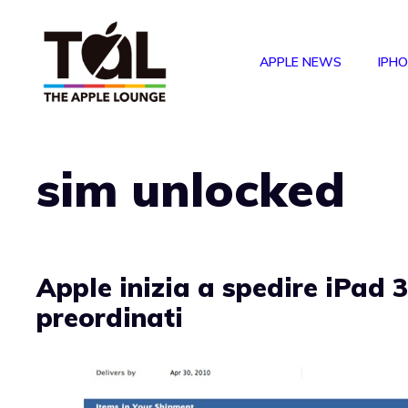
Vai
al
APPLE NEWS
IPH
contenuto
sim unlocked
Apple inizia a spedire iPad 
preordinati