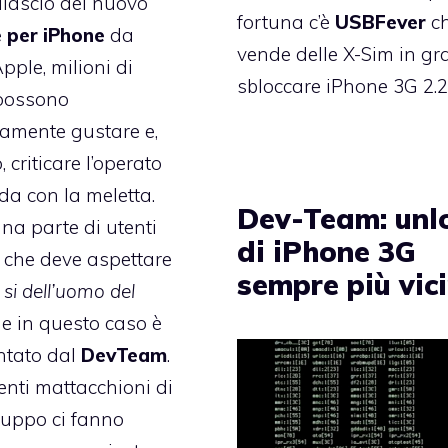
ilascio del nuovo
fortuna c’è
USBFever
c
 per iPhone
da
vende delle X-Sim in gr
pple, milioni di
sbloccare iPhone 3G 2.2 
possono
amente gustare e,
 criticare l’operato
nda con la meletta.
Dev-Team: unl
una parte di utenti
di iPhone 3G
 che deve aspettare
sempre più vic
 si dell’uomo del
he in questo caso è
ntato dal
DevTeam
.
nti mattacchioni di
ruppo ci fanno