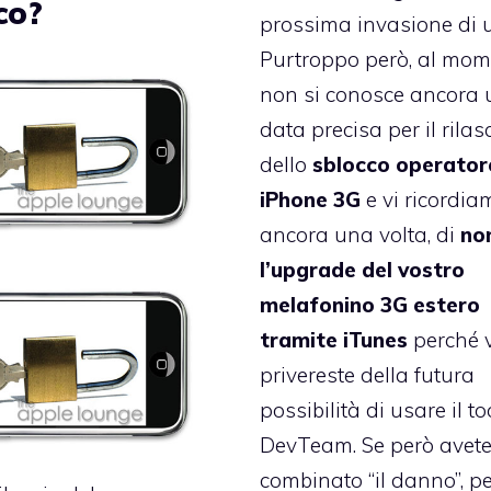
co?
prossima invasione di u
Purtroppo però, al mom
non si conosce ancora
data precisa per il rilas
dello
sblocco operator
iPhone 3G
e vi ricordia
ancora una volta, di
no
l’upgrade del vostro
melafonino 3G estero
tramite iTunes
perché v
privereste della futura
possibilità di usare il to
DevTeam. Se però avet
combinato “il danno”, p