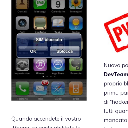
Nuovo po
DevTea
proprio b
prima par
di “hacke
tutti quan
Quando accendete il vostro
mandato l
iPhone, se avete abilitato la