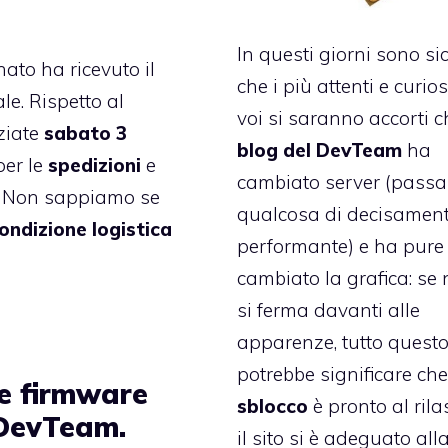
In questi giorni sono si
nato ha ricevuto il
che i più attenti e curios
ale. Rispetto al
voi si saranno accorti ch
iziate
sabato 3
blog del DevTeam
ha
per le
spedizioni
e
cambiato server (pass
. Non sappiamo se
qualcosa di decisament
ondizione logistica
performante) e ha pure
cambiato la grafica: se 
si ferma davanti alle
apparenze, tutto quest
potrebbe significare che
e firmware
sblocco
è pronto al rila
 DevTeam.
il sito si è adeguato all