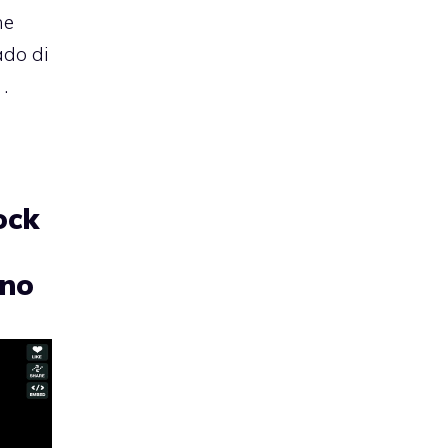
he
ado di
.
ock
ino