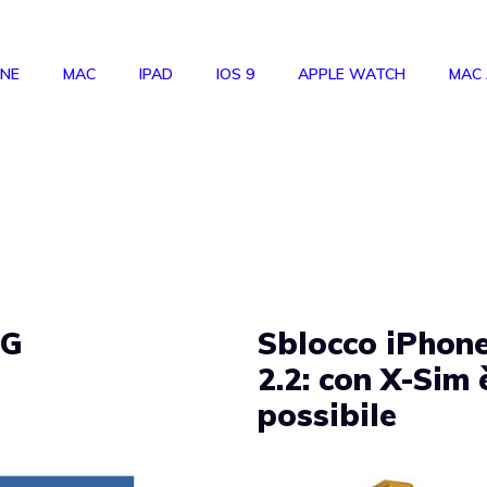
ONE
MAC
IPAD
IOS 9
APPLE WATCH
MAC
3G
Sblocco iPhon
2.2: con X-Sim 
possibile