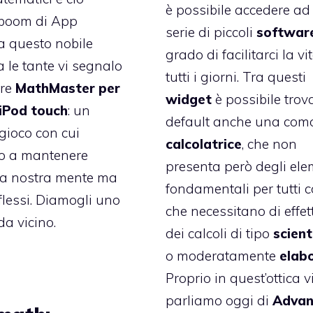
è possibile accedere a
 boom di App
serie di piccoli
softwar
a questo nobile
grado di facilitarci la vi
a le tante vi segnalo
tutti i giorni. Tra questi
ere
MathMaster per
widget
è possibile trov
 iPod touch
: un
default anche una co
gioco con cui
calcolatrice
, che non
mo a mantenere
presenta però degli ele
la nostra mente ma
fondamentali per tutti c
iflessi. Diamogli uno
che necessitano di effe
a vicino.
dei calcoli di tipo
scient
o moderatamente
elab
Proprio in quest’ottica v
parliamo oggi di
Advan