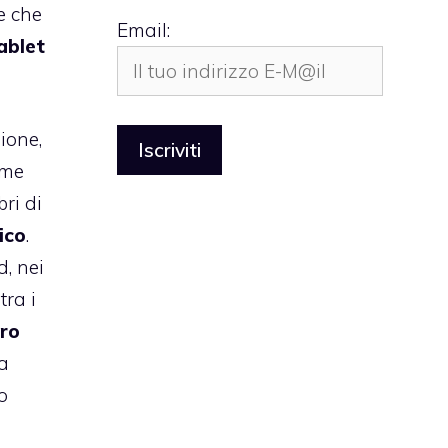
e che
Email:
ablet
ione,
ome
bri di
ico
.
d, nei
tra i
ro
a
no