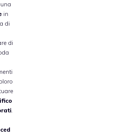
d una
e
in
ta di
are di
moda
menti
oloro
ttuare
ifico
orati
.
i
ced