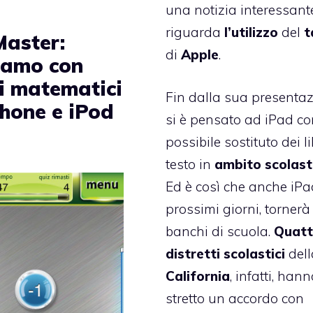
una notizia interessant
riguarda
l’utilizzo
del
t
aster:
di
Apple
.
iamo con
li matematici
Fin dalla sua presentaz
Phone e iPod
si è pensato ad iPad c
possibile sostituto dei li
testo in
ambito
scolast
Ed è così che anche iPa
prossimi giorni, tornerà 
banchi di scuola.
Quatt
distretti
scolastici
dell
California
, infatti, han
stretto un accordo con