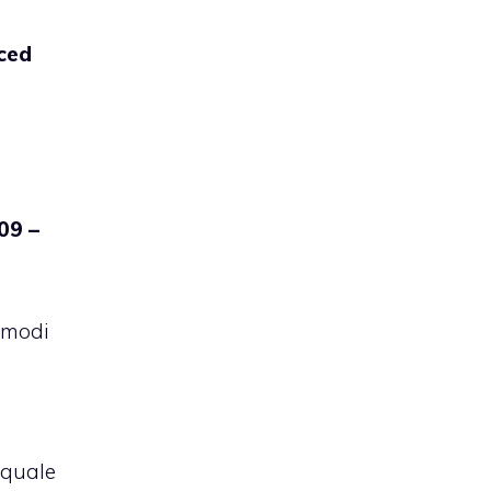
ced
.09 –
l
omodi
a quale