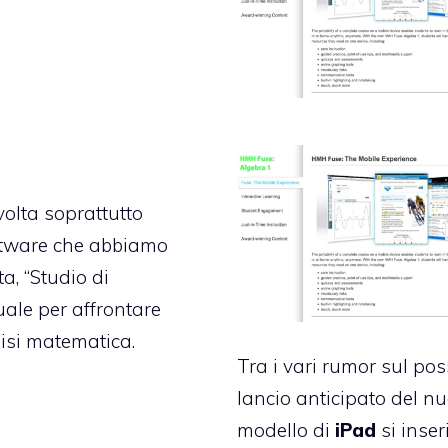
olta soprattutto
software che abbiamo
a, “Studio di
uale per affrontare
lisi matematica.
Tra i vari rumor sul pos
lancio anticipato del n
modello di
iPad
si inser