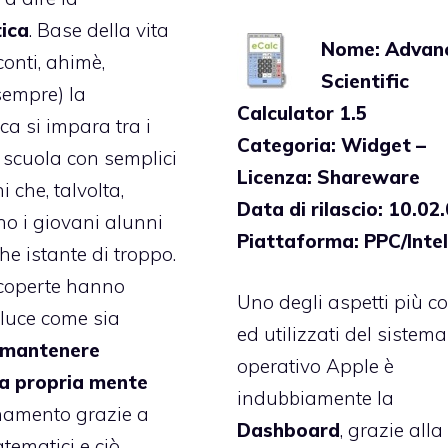
ica
. Base della vita
Nome: Advan
conti, ahimè,
Scientific
sempre) la
Calculator 1.5
a si impara tra i
Categoria: Widget –
 scuola con semplici
Licenza: Shareware
 che, talvolta,
Data di rilascio: 10.02
o i giovani alunni
Piattaforma: PPC/Inte
he istante di troppo.
scoperte hanno
Uno degli aspetti più c
luce come sia
ed utilizzati del sistema
mantenere
operativo Apple è
la propria mente
indubbiamente la
enamento grazie a
Dashboard
, grazie all
atematici e ciò