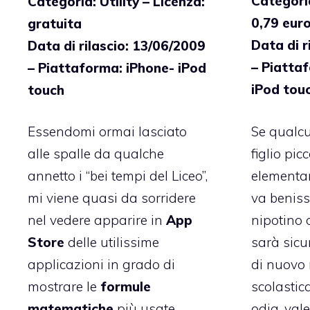
Categoria
Categoria: Utility – Licenza:
0,79 eur
gratuita
Data di r
Data di rilascio: 13/06/2009
– Piatta
– Piattaforma: iPhone- iPod
iPod tou
touch
Se qualcu
Essendomi ormai lasciato
figlio pic
alle spalle da qualche
elementar
annetto i “bei tempi del Liceo”,
va benis
mi viene quasi da sorridere
nipotino o
nel vedere apparire in
App
sarà sic
Store
delle utilissime
di nuovo 
applicazioni in grado di
scolastic
mostrare le
formule
odia, vale
matematiche
più usate