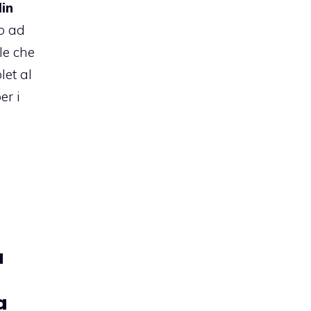
in
io ad
le che
let al
er i
a
a