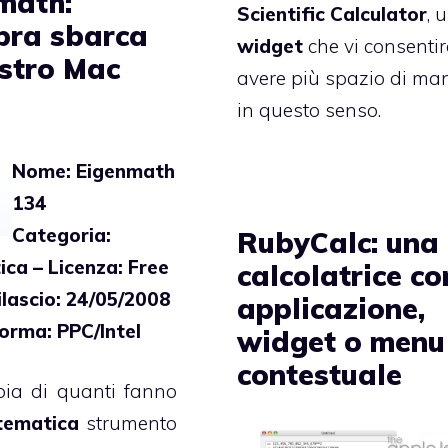
math:
Scientific Calculator
, 
ebra sbarca
widget
che vi consentir
ostro Mac
avere più spazio di ma
in questo senso.
Nome: Eigenmath
134
Categoria:
RubyCalc: una
ca – Licenza: Free
calcolatrice c
ilascio: 24/05/2008
applicazione,
orma: PPC/Intel
widget o menu
contestuale
oia di quanti fanno
ematica
strumento