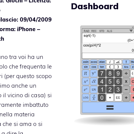
: Giochi – Licenza:
Dashboard
o
ilascio: 09/04/2009
forma: iPhone –
ch
no tra voi ha un
colo che frequenta le
i (per questo scopo
simo anche un
 il vicino di casa) si
uramente imbattuto
nella materia
a che si ama o si
 a dire la