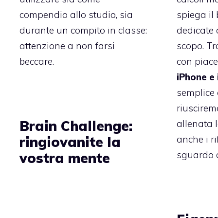
spiega il
compendio allo studio, sia
dedicate 
durante un compito in classe:
scopo. Tr
attenzione a non farsi
con piac
beccare.
iPhone e
semplice 
riuscire
Brain Challenge:
allenata 
anche i r
ringiovanite la
sguardo d
vostra mente