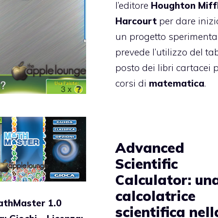
l’editore
Houghton Miffl
Harcourt
per dare iniz
un progetto sperimenta
prevede l’utilizzo del tab
posto dei libri cartacei p
corsi di
matematica
.
Advanced
Scientific
Calculator: un
calcolatrice
thMaster 1.0
scientifica nell