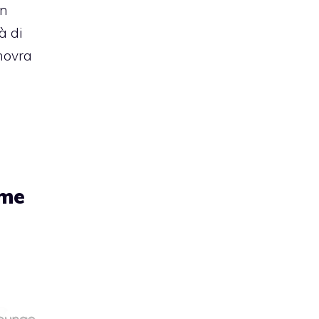
un
à di
novra
ome