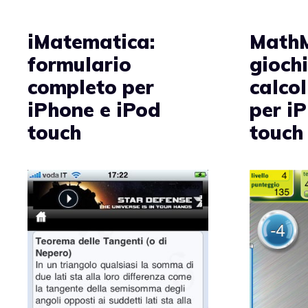
iMatematica:
MathM
formulario
gioch
completo per
calco
iPhone e iPod
per i
touch
touch