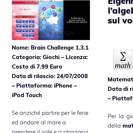
Eigen
l’alg
sul v
Nome: Brain Challenge 1.3.1
Categoria: Giochi – Licenza:
Costo di 7.99 Euro
Data di rilascio: 24/07/2008
Matemati
– Piattaforma: iPhone –
Data di r
iPod Touch
– Piattaf
Se anziché partire per le ferie
Per la gi
ed andare al mare a
della
mat
prendere il sole e a rilassarvi,