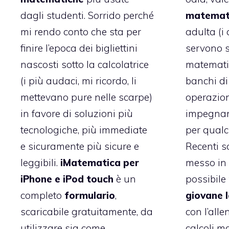
matemat
dagli studenti. Sorrido perché
adulta (i 
mi rendo conto che sta per
servono 
finire l’epoca dei bigliettini
matematic
nascosti sotto la calcolatrice
banchi di
(i più audaci, mi ricordo, li
operazioni
mettevano pure nelle scarpe)
impegnan
in favore di soluzioni più
per qualc
tecnologiche, più immediate
Recenti 
e sicuramente più sicure e
messo in 
leggibili.
iMatematica per
possibile
iPhone e iPod touch
è un
giovane 
completo
formulario
,
con l’all
scaricabile gratuitamente, da
calcoli m
utilizzare sia come