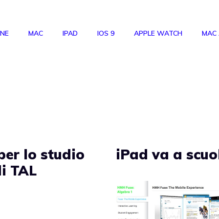
ONE
MAC
IPAD
IOS 9
APPLE WATCH
MAC
per lo studio
iPad va a scuo
di TAL