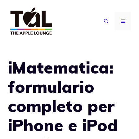
Vai
al
MENU
contenuto
iMatematica:
formulario
completo per
iPhone e iPod