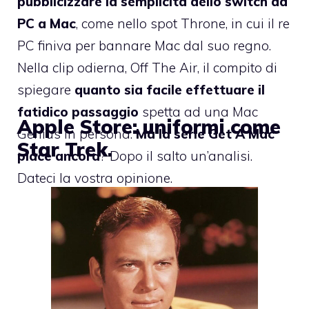
pubblicizzare la semplicità dello switch da
PC a Mac
, come nello spot
Throne
, in cui il re
PC finiva per bannare Mac dal suo regno.
Nella clip odierna,
Off The Air
, il compito di
spiegare
quanto sia facile effettuare il
fatidico passaggio
spetta ad una Mac
Apple Store: uniformi come
Genius in persona.
Ma la serie Get A Mac
Star Trek.
piace ancora
? Dopo il salto un’analisi.
Dateci la vostra opinione.