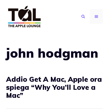
Vai
al
MENU
contenuto
john hodgman
Addio Get A Mac, Apple ora
spiega “Why You’ll Love a
Mac”