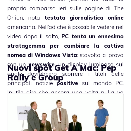
propria comparsa ieri sulle pagine di
The
Onion
, nota
testata giornalistica online
americana. Nell’ad che è possibile vedere nel
video dopo il salto,
PC tenta un ennesimo
stratagemma per cambiare la cattiva
nomea di Windows Vista
: stavolta ci prova
con un
newswire
, un display luminoso sul
Nuovi spot Get A Mac: Pep
quale dovrebbero scorrere i titoli delle
Rally e Group
principali notizie
positive
sul mondo PC.
Inutile dire che ancora una volta nulla va
come previsto.