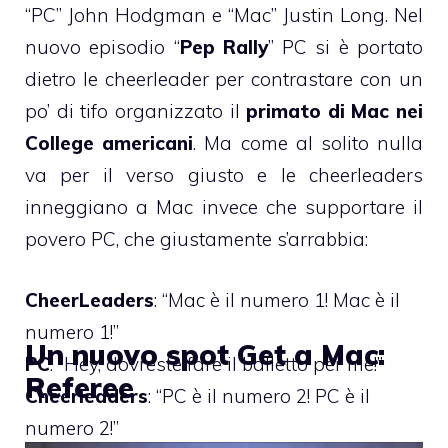
“PC” John Hodgman e “Mac” Justin Long. Nel
nuovo episodio “
Pep Rally
” PC si è portato
dietro le cheerleader per contrastare con un
po’ di tifo organizzato il
primato di Mac nei
College americani
. Ma come al solito nulla
va per il verso giusto e le cheerleaders
inneggiano a Mac invece che supportare il
povero PC, che giustamente s’arrabbia:
CheerLeaders
: “Mac è il numero 1! Mac è il
numero 1!”
Un nuovo spot Get a Mac:
PC
: “Hey, dovreste fare il balletto per me!”
Referee
Cheerleaders
: “PC è il numero 2! PC è il
numero 2!”