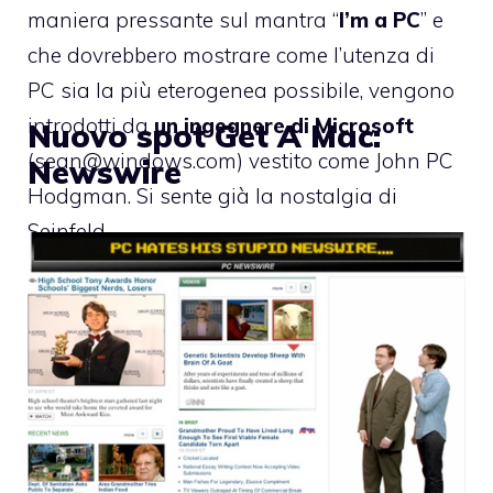
maniera pressante sul mantra “
I’m a PC
” e
che dovrebbero mostrare come l’utenza di
PC sia la più eterogenea possibile, vengono
introdotti da
un ingegnere di Microsoft
Nuovo spot Get A Mac:
(
sean@windows.com
) vestito come John PC
Newswire
Hodgman. Si sente già la nostalgia di
Seinfeld.