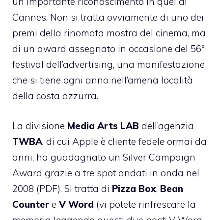
un importante riconoscimento in quel di
Cannes. Non si tratta ovviamente di uno dei
premi della rinomata mostra del cinema, ma
di un award assegnato in occasione del 56°
festival dell’advertising, una manifestazione
che si tiene ogni anno nell’amena località
della costa azzurra.
La divisione
Media Arts LAB
dell’agenzia
TWBA
, di cui Apple è cliente fedele ormai da
anni, ha guadagnato un Silver Campaign
Award grazie a tre spot andati in onda nel
2008 (PDF). Si tratta di
Pizza Box
,
Bean
Counter
e
V Word
(vi potete rinfrescare la
memoria leggendo questi due post:
V Word,