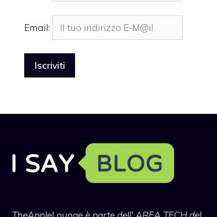
Email:
TheAppleLounge
è parte dell' AREA TECH del