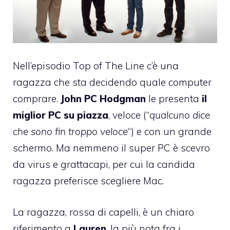
Nell’episodio
Top of The Line
c’è una
ragazza che sta decidendo quale computer
comprare.
John PC Hodgman
le presenta
il
miglior PC su piazza
, veloce (“
qualcuno dice
che sono fin troppo veloce
“) e con un grande
schermo. Ma nemmeno il super PC è scevro
da virus e grattacapi, per cui la candida
ragazza preferisce scegliere Mac.
La ragazza, rossa di capelli, è un chiaro
riferimento a
Lauren
, la più nota fra i