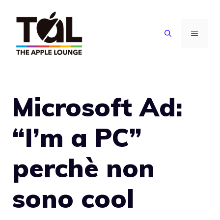
Vai
al
MENU
contenuto
Microsoft Ad:
“I’m a PC”
perchè non
sono cool