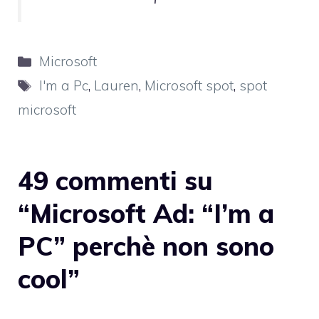
Categorie
Microsoft
Tag
I'm a Pc
,
Lauren
,
Microsoft spot
,
spot
microsoft
49 commenti su
“Microsoft Ad: “I’m a
PC” perchè non sono
cool”