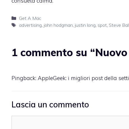
consueta calma
.
Categorie
Get A Mac
Tag
advertising
,
john hodgman
,
justin long
,
spot
,
Steve Bal
1 commento su “Nuovo 
Pingback:
AppleGeek: i migliori post della s
Lascia un commento
Commento