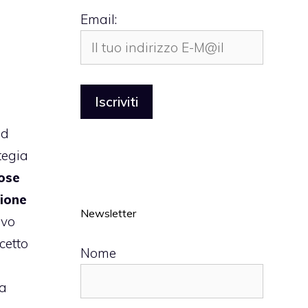
Email:
ad
tegia
tose
zione
Newsletter
avo
cetto
Nome
la