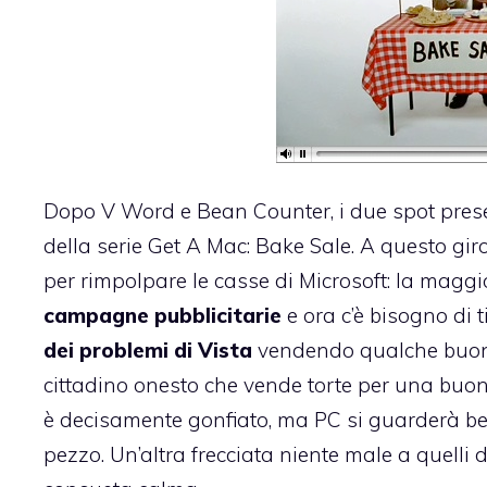
Dopo
V Word e Bean Counter
, i due spot pre
della serie
Get A Mac
:
Bake Sale
. A questo gi
per rimpolpare le casse di Microsoft: la maggi
campagne pubblicitarie
e ora c’è bisogno di 
dei problemi di Vista
vendendo qualche buon d
cittadino onesto che vende torte per una buon
è decisamente gonfiato, ma PC si guarderà b
pezzo. Un’altra frecciata niente male a quell