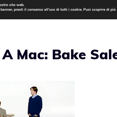
nostro sito web.
banner, presti il consenso all’uso di tutti i cookie. Puoi scoprire di pi
ONE
MAC
IPAD
IOS 9
APPLE WATCH
MAC
 A Mac: Bake Sal