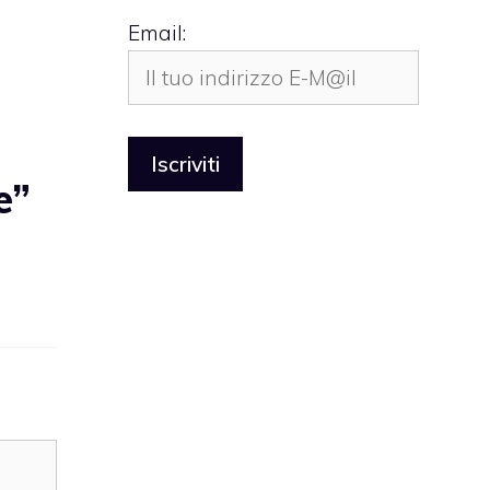
Email:
e”