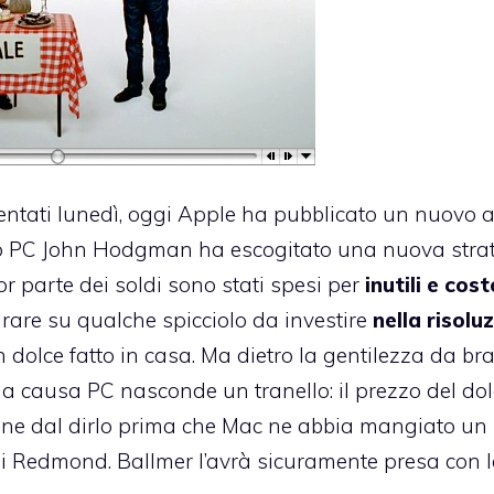
sentati lunedì, oggi Apple ha pubblicato un nuovo 
ro PC John Hodgman ha escogitato una nuova stra
or parte dei soldi sono stati spesi per
inutili e cos
tirare su qualche spicciolo da investire
nella risolu
olce fatto in casa. Ma dietro la gentilezza da br
a causa PC nasconde un tranello: il prezzo del dol
ene dal dirlo prima che Mac ne abbia mangiato un
i di Redmond. Ballmer l’avrà sicuramente presa
con 