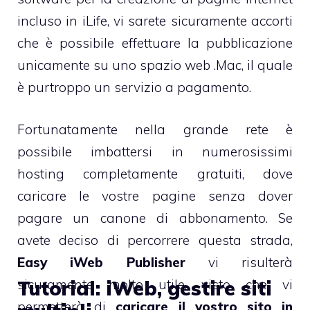
incluso in iLife, vi sarete sicuramente accorti
che è possibile effettuare la pubblicazione
unicamente su uno spazio web .Mac, il quale
è purtroppo un servizio a pagamento.
Fortunatamente nella grande rete è
possibile imbattersi in numerosissimi
hosting completamente gratuiti, dove
caricare le vostre pagine senza dover
pagare un canone di abbonamento. Se
avete deciso di percorrere questa strada,
Easy iWeb Publisher
vi risulterà
sicuramente molto utile, visto che vi
Tutorial: iWeb, gestire siti
permetterà di
caricare il vostro sito in