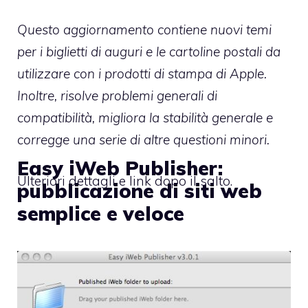
Questo aggiornamento contiene nuovi temi
per i biglietti di auguri e le cartoline postali da
utilizzare con i prodotti di stampa di Apple.
Inoltre, risolve problemi generali di
compatibilità, migliora la stabilità generale e
corregge una serie di altre questioni minori.
Easy iWeb Publisher:
Ulteriori dettagli e link dopo il salto.
pubblicazione di siti web
semplice e veloce