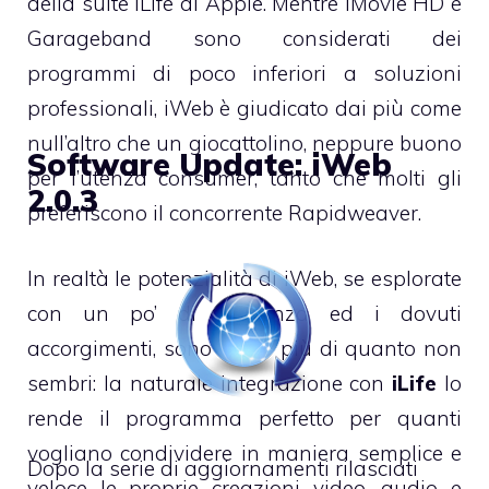
della suite
iLife
di Apple. Mentre
iMovie HD
e
Garageband
sono considerati dei
programmi di poco inferiori a soluzioni
professionali, iWeb è giudicato dai più come
null’altro che un giocattolino, neppure buono
Software Update: iWeb
per l’utenza consumer, tanto che molti gli
2.0.3
preferiscono il concorrente
Rapidweaver
.
In realtà le potenzialità di iWeb, se esplorate
con un po’ di pazienza ed i dovuti
accorgimenti, sono molto più di quanto non
sembri: la naturale integrazione con
iLife
lo
rende il programma perfetto per quanti
vogliano condividere in maniera semplice e
Dopo la serie di aggiornamenti rilasciati
veloce le proprie creazioni video, audio e