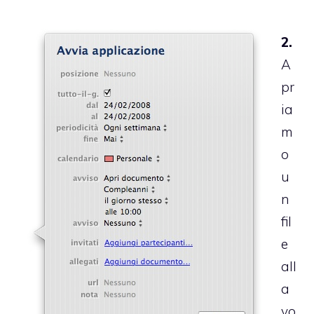
2.
A
pr
ia
m
o
u
n
fil
e
all
a
vo