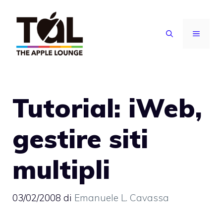
Vai
al
MENU
contenuto
Tutorial: iWeb,
gestire siti
multipli
03/02/2008
di
Emanuele L. Cavassa