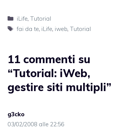
Categorie
iLife
,
Tutorial
Tag
fai da te
,
iLife
,
iweb
,
Tutorial
11 commenti su
“Tutorial: iWeb,
gestire siti multipli”
g3cko
03/02/2008 alle 22:56