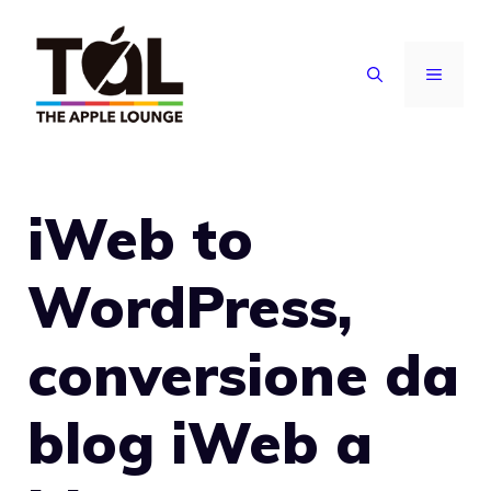
Vai
al
MENU
contenuto
iWeb to
WordPress,
conversione da
blog iWeb a