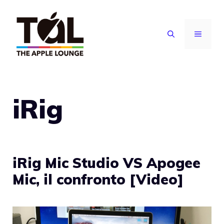
Vai
al
MENU
contenuto
iRig
iRig Mic Studio VS Apogee
Mic, il confronto [Video]