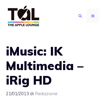
Vai
al
MENU
contenuto
iMusic: IK
Multimedia –
iRig HD
21/01/2013
di
Redazione