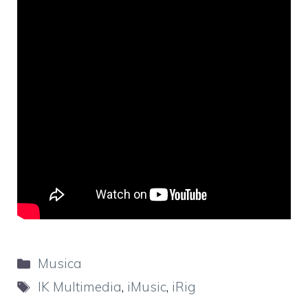
Categorie
Musica
Tag
IK Multimedia
,
iMusic
,
iRig