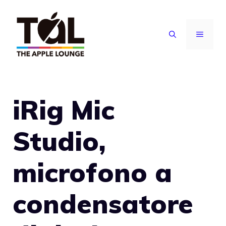
Vai
al
MENU
contenuto
iRig Mic
Studio,
microfono a
condensatore