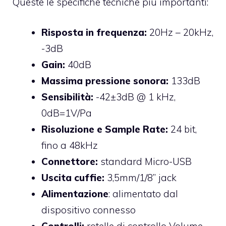
Queste le specifiche tecniche più importanti:
Risposta in frequenza:
20Hz – 20kHz,
-3dB
Gain:
40dB
Massima pressione sonora:
133dB
Sensibilità:
-42±3dB @ 1 kHz,
0dB=1V/Pa
Risoluzione e Sample Rate:
24 bit,
fino a 48kHz
Connettore:
standard Micro-USB
Uscita cuffie:
3,5mm/1/8” jack
Alimentazione
: alimentato dal
dispositivo connesso