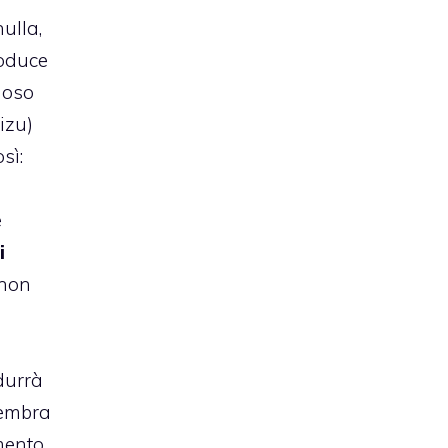
ulla,
roduce
moso
izu)
sì:
e
i
 non
durrà
sembra
imento