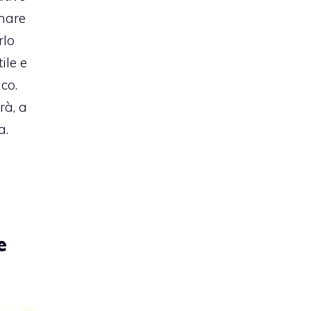
inare
rlo
ile e
co.
rà, a
a.
e