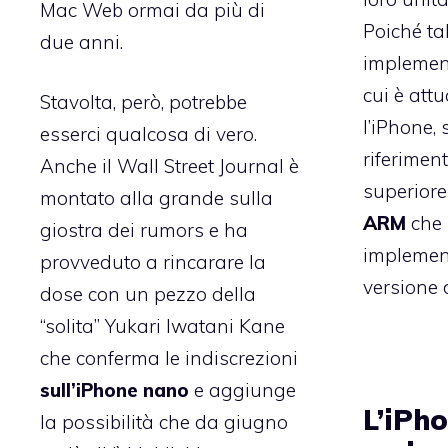
Mac Web ormai da più di
Poiché ta
due anni.
implemen
cui è att
Stavolta, però, potrebbe
l’iPhone, 
esserci qualcosa di vero.
riferimen
Anche il Wall Street Journal
è
superiore
montato alla grande sulla
ARM
che 
giostra dei rumors e ha
implemen
provveduto a rincarare la
versione 
dose con un pezzo della
“solita”
Yukari Iwatani Kane
che conferma le indiscrezioni
sull’iPhone nano
e aggiunge
L’iPh
la possibilità che da giugno