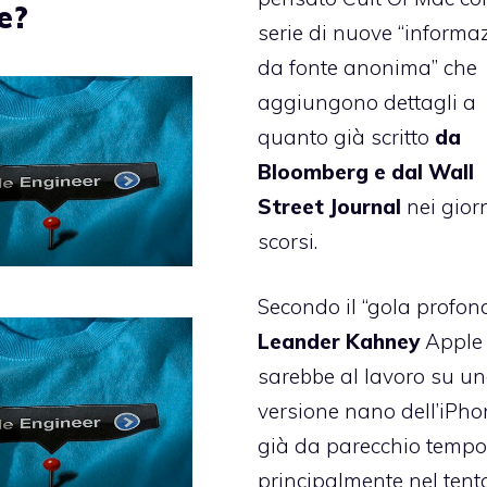
e?
serie di nuove “informa
da fonte anonima”
che
aggiungono dettagli a
quanto già scritto
da
Bloomberg e dal Wall
Street Journal
nei gior
scorsi.
Secondo il “gola profon
Leander Kahney
Apple
sarebbe al lavoro su u
versione nano dell’iPho
già da parecchio tempo
principalmente nel tent