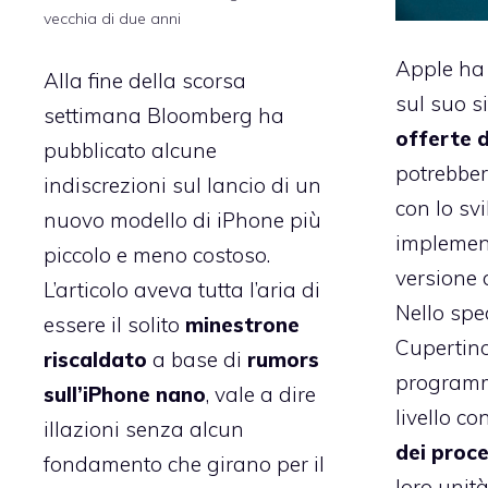
vecchia di due anni
Apple ha 
Alla fine della scorsa
sul suo s
settimana
Bloomberg ha
offerte d
pubblicato
alcune
potrebber
indiscrezioni sul lancio di un
con lo sv
nuovo modello di iPhone più
implemen
piccolo e meno costoso.
versione 
L’articolo aveva tutta l’aria di
Nello spec
essere il solito
minestrone
Cupertin
riscaldato
a base di
rumors
programm
sull’iPhone nano
, vale a dire
livello
con
illazioni senza alcun
dei proc
fondamento che girano per il
loro unità