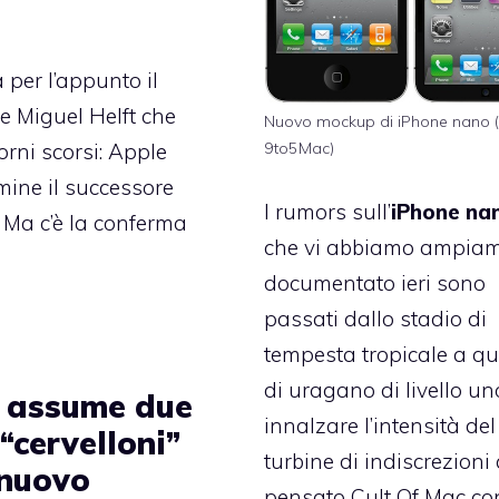
a per l’appunto
il
e Miguel Helft
che
Nuovo mockup di iPhone nano (
rni scorsi: Apple
9to5Mac)
mine il successore
I
rumors sull’
iPhone na
. Ma c’è la conferma
che vi abbiamo ampia
documentato ieri sono
passati dallo stadio di
tempesta tropicale a qu
di uragano di livello un
 assume due
innalzare l’intensità del
“cervelloni”
turbine di indiscrezioni 
 nuovo
pensato
Cult Of Mac c