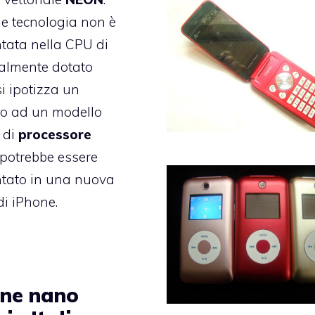
le tecnologia non è
tata nella CPU di
ualmente dotato
si ipotizza un
to ad un modello
 di
processore
potrebbe essere
tato in una nuova
di iPhone.
one nano