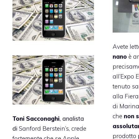
Avete lett
nano
è ar
precisame
all’
Expo E
tenuto s
alla Fie
di Marina
che
non s
Toni Sacconaghi
, analista
assolut
di
Sanford Berstein’s,
crede
prodotto 
fortemente
che se Apple