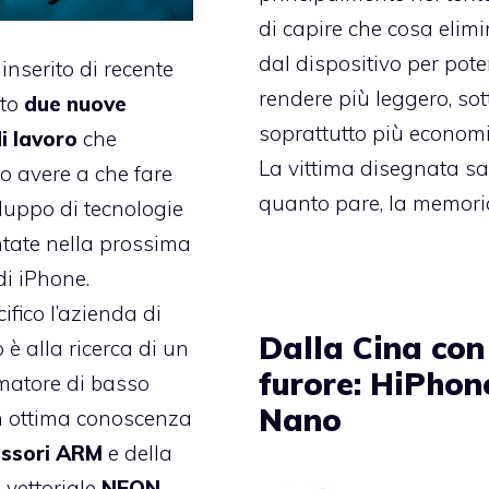
di capire che cosa elim
dal dispositivo per pote
inserito di recente
rendere più leggero, sott
ito
due nuove
soprattutto più economi
i lavoro
che
La vittima disegnata sa
o avere a che fare
quanto pare, la memori
iluppo di tecnologie
tate nella prossima
di iPhone.
ifico l’azienda di
Dalla Cina con
o è
alla ricerca di un
furore: HiPhon
atore di basso
Nano
 ottima conoscenza
essori ARM
e della
 vettoriale
NEON
.