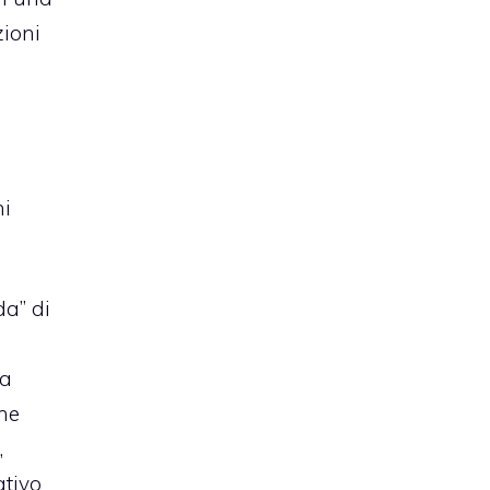
zioni
ni
da” di
na
ne
,
ativo