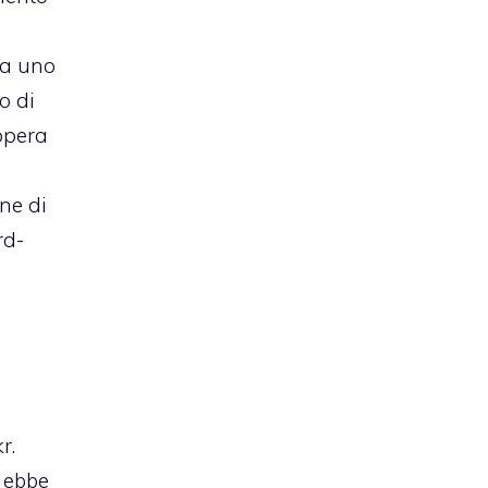
fra uno
o di
opera
o
ne di
rd-
l
kr
.
, ebbe