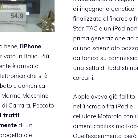
di ingegneria genetica
finalizzato all’incrocio 
Star-TAC e un iPod nan
prima generazione ad 
o bene, l’
iPhone
di uno scienziato pazz
rivato in Italia. Più
daltonico su commissio
nte è arrivato
una setta di luddisti no
lettronica
che si è
coreani.
abato e domenica
ra Marmo Macchine
Apple aveva già fallito
 di Carrara. Peccato
nell’incrocio fra iPod e
i tratti
cellulare Motorola con i
amente
di un
dimenticabilissimo Roc
progettato e
Quell’esperimento, però