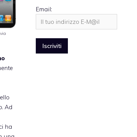
Email:
via
no
mente
ello
o. Ad
ci ha
on una