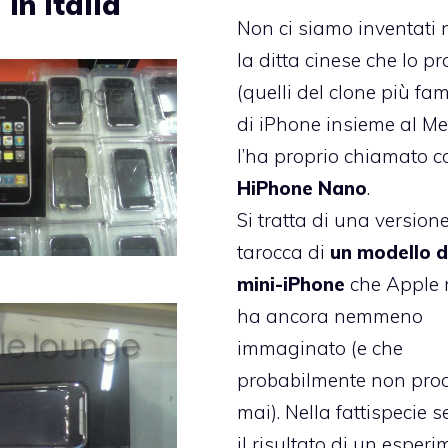
 in Italia
Non ci siamo inventati n
la ditta cinese che lo p
(quelli del clone più fa
di iPhone insieme al Me
l’ha proprio chiamato co
HiPhone Nano
.
Si tratta di una version
tarocca di
un modello d
mini-iPhone
che Apple
ha ancora nemmeno
immaginato (e che
probabilmente non pro
mai). Nella fattispecie 
il risultato di un esper