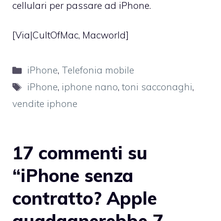
cellulari per passare ad iPhone.
[Via|
CultOfMac
,
Macworld
]
Categorie
iPhone
,
Telefonia mobile
Tag
iPhone
,
iphone nano
,
toni sacconaghi
,
vendite iphone
17 commenti su
“iPhone senza
contratto? Apple
guadagnerebbe 7