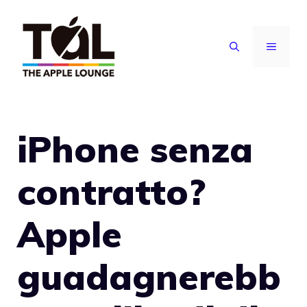
Vai
al
MENU
contenuto
iPhone senza
contratto?
Apple
guadagnerebb