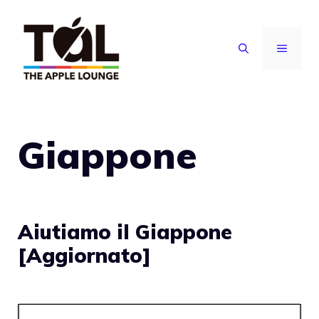
Vai
al
MENU
contenuto
Giappone
Aiutiamo il Giappone
[Aggiornato]