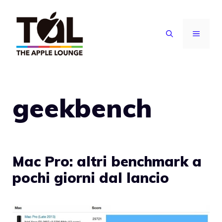
Vai
al
MENU
contenuto
geekbench
Mac Pro: altri benchmark a
pochi giorni dal lancio