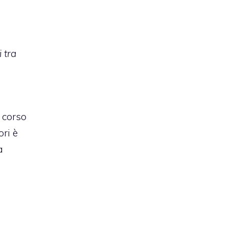
 tra
l corso
ri è
a