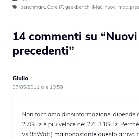
Tag
benchmark
,
Core i7
,
geekbench
,
iMac
,
nuovi imac
,
pres
14 commenti su “Nuovi 
precedenti”
Giulio
07/05/2011 alle 10:59
Non facciamo dinsinformazione, dipende dai
2.7GHz è più veloce del 27″ 3.1GHz. Perchè
vs 95Watt) ma nonostante questo arriva a f