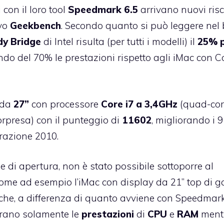
 con il loro tool
Speedmark 6.5
arrivano nuovi risc
ivo
Geekbench
. Secondo quanto si può leggere nel 
y Bridge
di Intel risulta (per tutti i modelli) il
25% p
ndo del 70% le prestazioni rispetto agli iMac con C
 da
27”
con processore
Core i7 a 3,4GHz
(quad-cor
sorpresa) con il punteggio di
11602
, migliorando i 
erazione 2010.
di apertura, non è stato possibile sottoporre al
ome ad esempio l’iMac con display da 21” top di
e che, a differenza di quanto avviene con Speedmark 
derano solamente le
prestazioni
di
CPU
e
RAM
ment