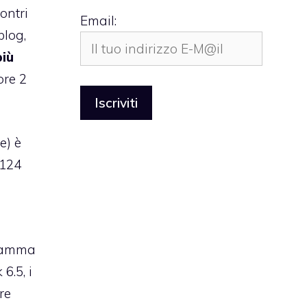
ontri
Email:
blog,
iù
ore 2
e) è
9124
 gamma
6.5, i
re