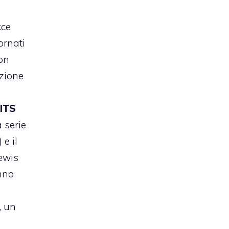
cce
ornati
on
azione
BITS
a serie
 e il
ewis
nno
, un