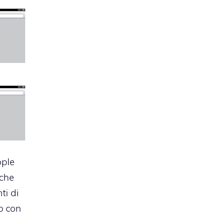
pple
 che
ti di
o con