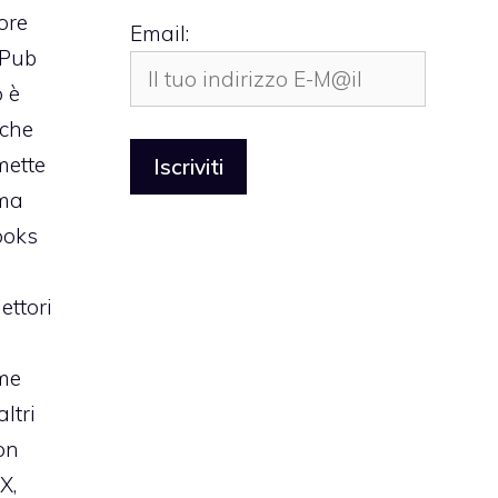
ore
Email:
ePub
o è
 che
mette
 ma
ooks
lettori
me
ltri
on
X,