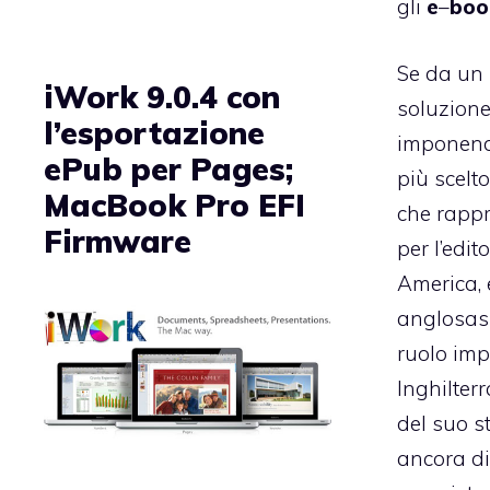
gli
e
–
boo
Se da un 
iWork 9.0.4 con
soluzione 
l’esportazione
imponend
ePub per Pages;
più scelto
MacBook Pro EFI
che rapp
Firmware
per l’edit
America, 
anglosas
ruolo imp
Inghilterr
del suo st
ancora di