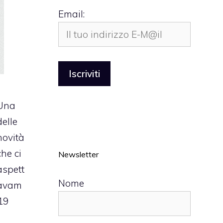
Email:
Una
delle
novità
che ci
Newsletter
aspett
Nome
avam
19