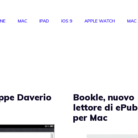
ONE
MAC
IPAD
IOS 9
APPLE WATCH
MAC
ippe Daverio
Bookle, nuovo
lettore di ePub
per Mac