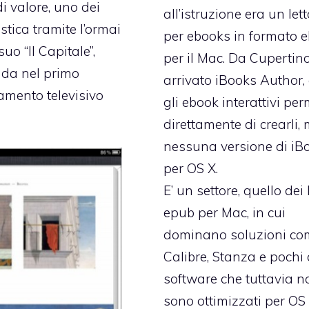
di valore, uno dei
all’istruzione
era un lett
stica tramite l’ormai
per ebooks in formato 
suo “Il Capitale”,
per il Mac. Da Cupertin
nda nel primo
arrivato
iBooks Author
,
mento televisivo
gli ebook interattivi per
direttamente di crearli,
nessuna versione di iB
per OS X.
E’ un settore, quello dei 
epub per Mac, in cui
dominano soluzioni co
Calibre, Stanza e pochi a
software che tuttavia n
sono ottimizzati per OS 