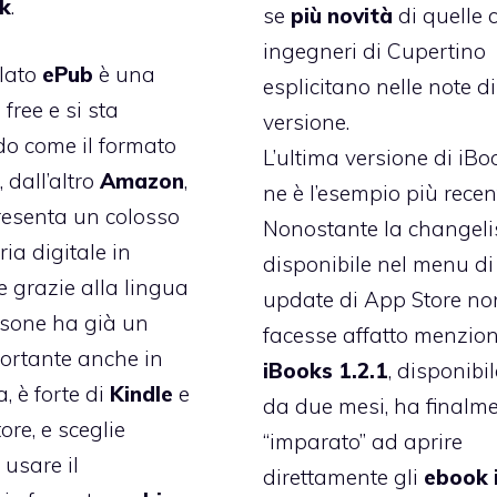
k
.
se
più novità
di quelle 
ingegneri di Cupertino
lato
ePub
è una
esplicitano nelle note di
free e si sta
versione.
o come il formato
L’ultima versione di iBo
, dall’altro
Amazon
,
ne è l’esempio più recen
resenta un colosso
Nonostante la changeli
oria digitale in
disponibile nel menu di
e grazie alla lingua
update di App Store no
sone ha già un
facesse affatto menzion
ortante anche in
iBooks 1.2.1
, disponibi
a, è forte di
Kindle
e
da due mesi, ha finalm
ore, e sceglie
“imparato” ad aprire
 usare il
direttamente gli
ebook 