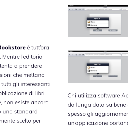
Bookstore
è tutt’ora
 Mentre l’editoria
stenta a prendere
isioni che mettano
tutti gli interessanti
blicazione di libri
Chi utilizza software A
e, non esiste ancora
da lunga data sa bene
 uno standard
spesso gli aggiornamen
mente scelto per
un’applicazione portan