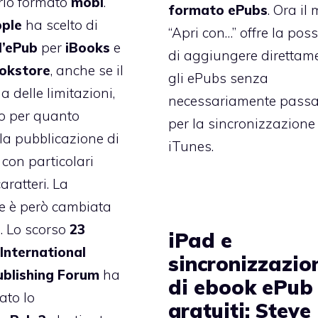
rio formato
mobi
.
formato ePubs
. Ora il
ple
ha scelto di
“Apri con…” offre la poss
l’ePub
per
iBooks
e
di aggiungere direttam
okstore
, anche se il
gli ePubs senza
 delle limitazioni,
necessariamente passa
o per quanto
per la sincronizzazione f
la pubblicazione di
iTunes.
 con particolari
aratteri. La
e è però cambiata
e. Lo scorso
23
iPad e
’International
sincronizzazio
ublishing
Forum
ha
di ebook ePub
zato lo
gratuiti: Steve