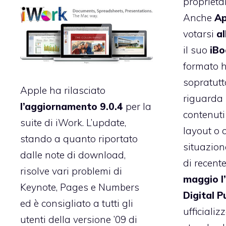
proprieta
Anche
Ap
votarsi
al
il suo
iBo
formato ha
sopratutt
Apple ha rilasciato
riguarda 
l’aggiornamento 9.0.4
per la
contenuti
suite di iWork. L’update,
layout o c
stando a quanto riportato
situazion
dalle note di download,
di recent
risolve vari problemi di
maggio
l
Keynote, Pages e Numbers
Digital
P
ed è consigliato a tutti gli
ufficializ
utenti della versione ’09 di