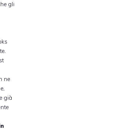
che gli
oks
te.
st
n ne
e,
le già
ente
in