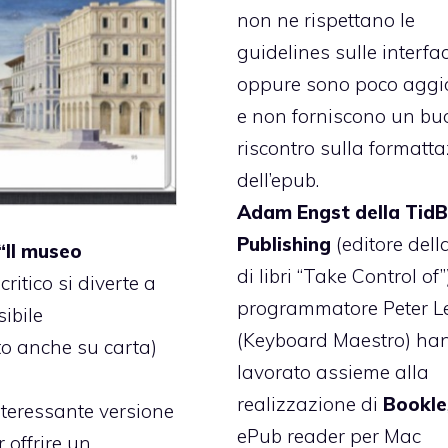
non ne rispettano le
guidelines sulle interfa
oppure sono poco aggi
e non forniscono un bu
riscontro sulla formatt
dell’epub.
Adam Engst della Tid
Publishing
(editore dell
“Il museo
di libri “Take Control of”)
 critico si diverte a
programmatore Peter L
ibile
(Keyboard Maestro) ha
to anche su carta)
lavorato assieme alla
realizzazione di
Bookle
teressante versione
ePub reader per Mac
r offrire un