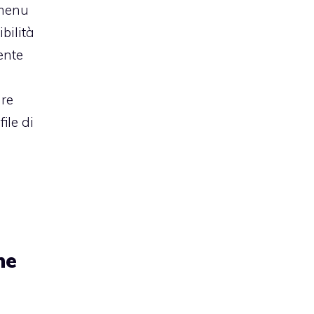
 menu
ibilità
ente
re
ile di
ne