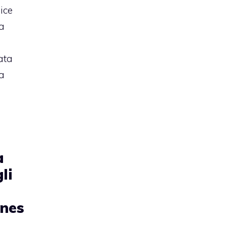
ice
a
ata
da
a
li
unes