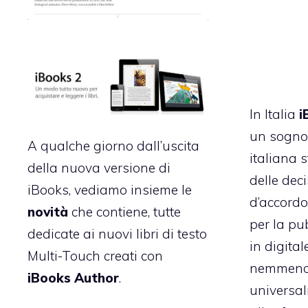
In Italia
i
un sogno.
A qualche giorno dall’uscita
italiana 
della
nuova versione di
delle dec
iBooks
, vediamo insieme le
d’accordo 
novità
che contiene, tutte
per la pub
dedicate ai nuovi libri di testo
in digital
Multi-Touch creati con
nemmeno
iBooks Author
.
universal