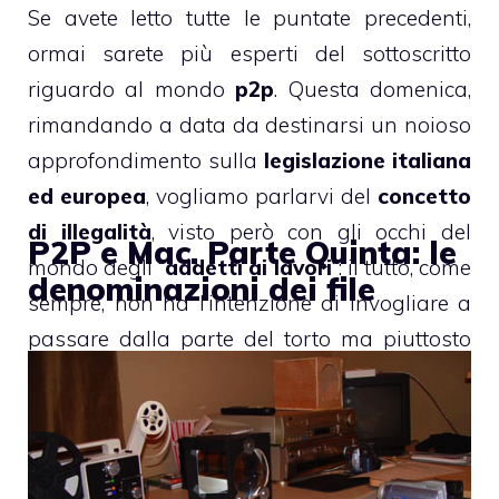
Se avete letto tutte le puntate precedenti,
ormai sarete più esperti del sottoscritto
riguardo al mondo
p2p
. Questa domenica,
rimandando a data da destinarsi un noioso
approfondimento sulla
legislazione italiana
ed europea
, vogliamo parlarvi del
concetto
di illegalità
, visto però con gli occhi del
P2P e Mac. Parte Quinta: le
mondo degli “
addetti ai lavori
“: il tutto, come
denominazioni dei file
sempre, non ha l’intenzione di invogliare a
passare dalla parte del torto ma piuttosto
quella di far conoscere questo mondo
tanto
affascinante quanto illegale
.