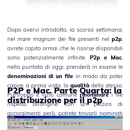
Dopo avervi introdotto,
la scorsa settimana
,
nel
mare magnum
dei file presenti nel
p2p
,
avrete capito ormai che le risorse disponibili
sono potenzialmente infinite.
P2p e Mac
,
nella puntata di oggi, prenderà in esame le
denominazioni di un file
in modo da poter
capire, a prima vista, la
qualità
dello stesso.
P2P e Mac. Parte Quarta: la
Purtroppo è vizio comune
rinominare
i file
distribuzione per il p2p
rispetto all’origine: con un pizzico di
accorgimenti però, potrete trovarli nominati
nel modo corretto.