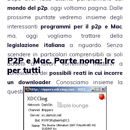
mondo del p2p
, oggi voltiamo pagina. Dalle
prossime puntate vedremo insieme degli
interessanti
programmi per il p2p e Mac
,
ma, oggi vogliamo trattare della
legislazione italiana
a riguardo. Senza
scendere in particolari comprensibili ai soli
P2P e Mac. Parte nona: Irc
addetti ai lavori, vorremmo mettervi a
per tutti
conoscenza dei
possibili reati in cui incorre
un downloader
. Conosciamo insieme la
questione.