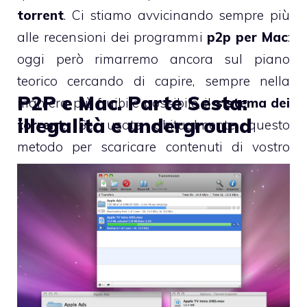
torrent
. Ci stiamo avvicinando sempre più
alle recensioni dei programmi
p2p per Mac
:
oggi però rimarremo ancora sul piano
teorico cercando di capire, sempre nella
P2P e Mac. Parte Sesta:
maniera più fruibile possibile, il
sistema dei
illegalità e underground
torrent
. Se usate abitualmente questo
metodo per scaricare contenuti di vostro
interesse, troverete nel presente articolo delle
semplici indicazioni riguardo i meccanismi
del
sistema dei torrent
.