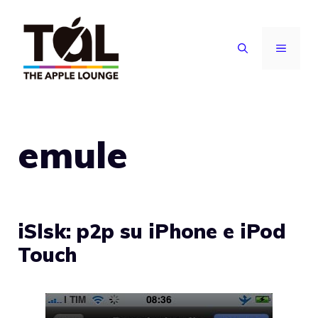
Vai
al
MENU
contenuto
emule
iSlsk: p2p su iPhone e iPod
Touch