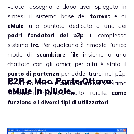
veloce rassegna e dopo aver spiegato in
sintesi il sistema base dei
torrent
e di
eMule
, una puntata dedicata a uno dei
padri fondatori del p2p
: il complesso
sistema
Irc
. Per qualcuno è rimasto l’unico
modo di
scambiare file
insieme a una
chattata con gli amici; per altri è stato il
punto di partenza
per addentrarsi nel p2p;
P2P e Mac. Parte Ottava:
per altri ancora è il
punto di arrivo
. Vediamo
eMule in pillole.
insieme, in maniera molto fruibile,
come
funziona e i diversi tipi di utilizzatori
.