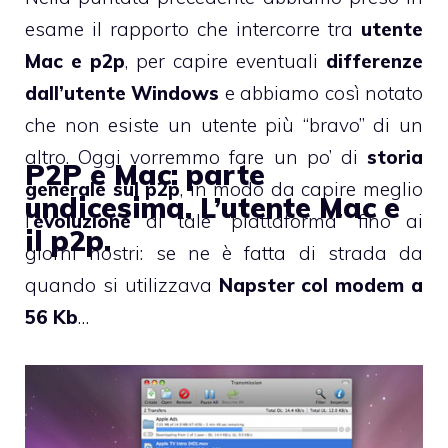
esame il rapporto che intercorre tra
utente
Mac e p2p
, per capire eventuali
differenze
dall’utente Windows
e abbiamo così notato
che non esiste un utente più “bravo” di un
altro. Oggi vorremmo fare un po’ di
storia
P2P e Mac: parte
generale sul p2p
, in modo da capire meglio
undicesima. L’utente Mac e
l’
evoluzione
di tale “piattaforma” fino ai
il p2p.
giorni nostri: se ne è fatta di strada da
quando si utilizzava
Napster col modem a
56 Kb
…