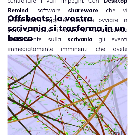
controllare i vari impegni. Con
Desktop
Remind
, software
shareware
che vi
Offshoots: la vostra
presentiamo oggi, è possibile ovviare in
scrivania si trasforma in un
parte a questa limitazione, visualizzando
bosco
direttamente sulla
scrivania
gli eventi
immediatamente imminenti che avete
inserito in
iCal
.