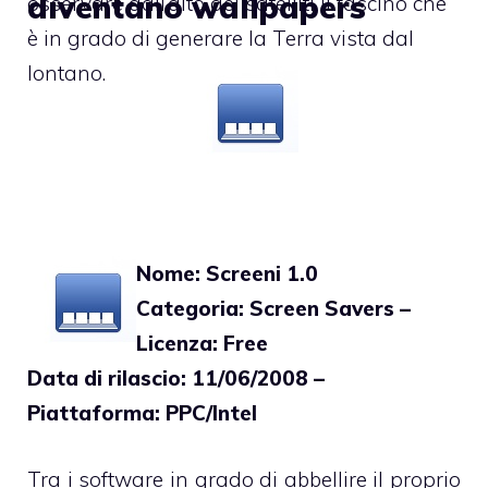
diventano wallpapers
osservare dall’alto dei satelliti il fascino che
è in grado di generare la Terra vista dal
lontano.
Nome: Screeni 1.0
Categoria: Screen Savers –
Licenza: Free
Data di rilascio: 11/06/2008 –
Piattaforma: PPC/Intel
Tra i software in grado di abbellire il proprio