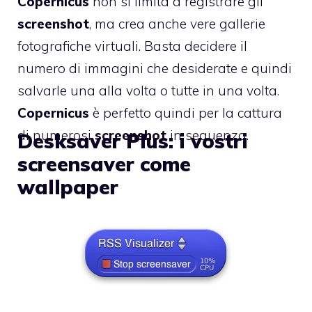
Copernicus
non si limita a registrare gli
screenshot
, ma crea anche vere gallerie
fotografiche virtuali. Basta decidere il
numero di immagini che desiderate e quindi
salvarle una alla volta o tutte in una volta.
Copernicus
è perfetto quindi per la cattura
di numerosi
screenshot
in sequenza.
Desksaver Plus: i vostri
screensaver come
wallpaper