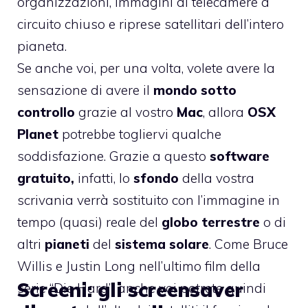
organizzazioni, immagini di telecamere a
circuito chiuso e riprese satellitari dell’intero
pianeta.
Se anche voi, per una volta, volete avere la
sensazione di avere il
mondo sotto
controllo
grazie al vostro
Mac
, allora
OSX
Planet
potrebbe togliervi qualche
soddisfazione. Grazie a questo
software
gratuito,
infatti, lo
sfondo
della vostra
scrivania verrà sostituito con l’immagine in
tempo (quasi) reale del
globo terrestre
o di
altri
pianeti
del
sistema solare
. Come Bruce
Willis e Justin Long nell’ultimo film della
Screeni: gli screensaver
serie “Die Hard”, anche voi potrete quindi