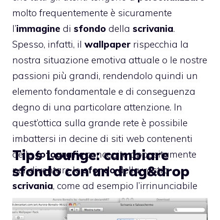
molto frequentemente è sicuramente
l’
immagine
di
sfondo
della
scrivania
.
Spesso, infatti, il
wallpaper
rispecchia la
nostra situazione emotiva attuale o le nostre
passioni più grandi, rendendolo quindi un
elemento fondamentale e di conseguenza
degno di una particolare attenzione. In
quest’ottica sulla grande rete è possibile
imbattersi in decine di siti web contenenti
Tips Lounge: cambiare
delle
fotografie
concepite appositamente
sfondo con un drag&drop
per diventare lo
sfondo
della vostra
scrivania
, come ad esempio l’irrinunciabile
InterfaceLift
. Il software di cui vi parliamo
oggi, il quale prende il nome di
DeskLickr
,