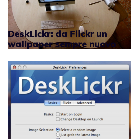
DeskLickr: da Flickr un
wallpaper sempre nuovo
Per chi non può permettersi il Milk. MacBenz
on Flickr.