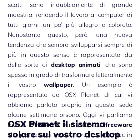
scatti sono indubbiamente di grande
maestria, rendendo il lavoro al computer di
tutti giorni un po’ più allegro e colorato.
Nonostante questo, però, una nuova
tendenza che sembra svilupparsi sempre di
più in questo senso è rappresentata da
delle sorte di
desktop animati
, che sono
spesso in grado di trasformare letteralmente
il vostro
wallpaper
. Un esempio è
rappresentato da
OSX Planet
, di cui vi
abbiamo parlato proprio in questa sede
alcune settimane orsono. Oggi vi parliamo
OSX Planet: il sistema
invece
Offshoots
, un semplice
freeware
solare sul vostro desktop
che promette di trasformare il vostro Mac in