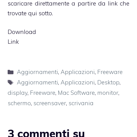
scaricare direttamente a partire da link che
trovate qui sotto.
Download
Link
Categorie
Aggiornamenti
,
Applicazioni
,
Freeware
Tag
Aggiornamenti
,
Applicazioni
,
Desktop
,
display
,
Freeware
,
Mac Software
,
monitor
,
schermo
,
screensaver
,
scrivania
3 commenti su