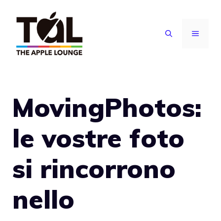
Vai
al
MENU
contenuto
MovingPhotos:
le vostre foto
si rincorrono
nello