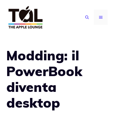
Vai
al
MENU
contenuto
Modding: il
PowerBook
diventa
desktop