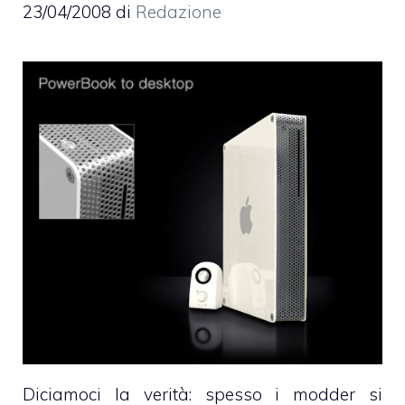
23/04/2008
di
Redazione
Diciamoci la verità: spesso i modder si