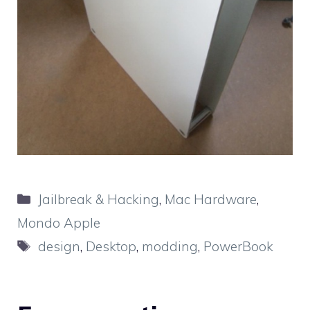
Categorie
Jailbreak & Hacking
,
Mac Hardware
,
Mondo Apple
Tag
design
,
Desktop
,
modding
,
PowerBook