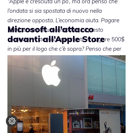
“Apple è cresciuta un po’, ma ora penso che
l’ondata si sia spostata di nuovo nella
direzione opposta. L’economia aiuta. Pagare
Microsoft all’attacco
500$ extra per un computer in questo
davanti all’Apple Store
contesto — stessi componenti — pagare 500$
in più per il logo che c’è sopra? Penso che per
la persona media sia una scelta più difficile da
effettuare, adesso, rispetto a quanto avvenuto
in passato.”