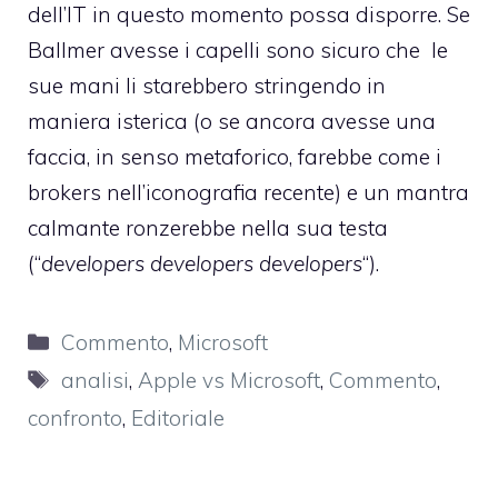
dell’IT in questo momento possa disporre. Se
Ballmer avesse i capelli sono sicuro che le
sue mani li starebbero stringendo in
maniera isterica (o se ancora avesse una
faccia, in senso metaforico, farebbe
come i
brokers nell’iconografia recente
) e un mantra
calmante ronzerebbe nella sua testa
(“
developers developers developers
“).
Categorie
Commento
,
Microsoft
Tag
analisi
,
Apple vs Microsoft
,
Commento
,
confronto
,
Editoriale