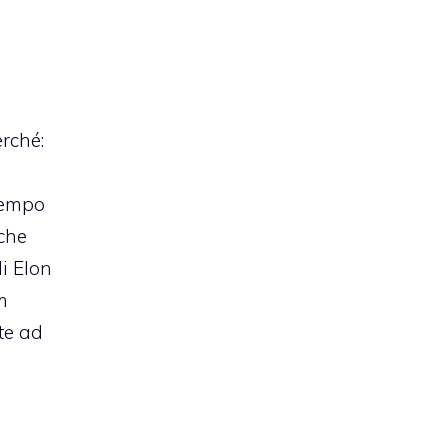
erché:
ntempo
 che
di Elon
m
te ad