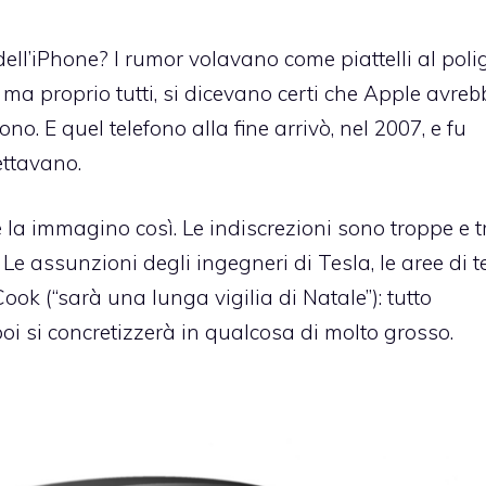
o dell’iPhone? I rumor volavano come piattelli al pol
i, ma proprio tutti, si dicevano certi che Apple avreb
ono. E quel telefono alla fine arrivò, nel 2007, e fu
ettavano.
e la immagino così. Le indiscrezioni sono troppe e 
 Le assunzioni degli ingegneri di Tesla, le aree di t
ook (“sarà una lunga vigilia di Natale”): tutto
oi si concretizzerà in qualcosa di molto grosso.