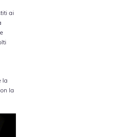
iti ai
a
be
lti
 la
con la