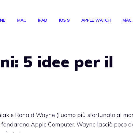
ONE
MAC
IPAD
IOS 9
APPLE WATCH
MAC
i: 5 idee per il
ozniak e Ronald Wayne (l’uomo più sfortunato al m
les) fondarono Apple Computer. Wayne lasciò poco d