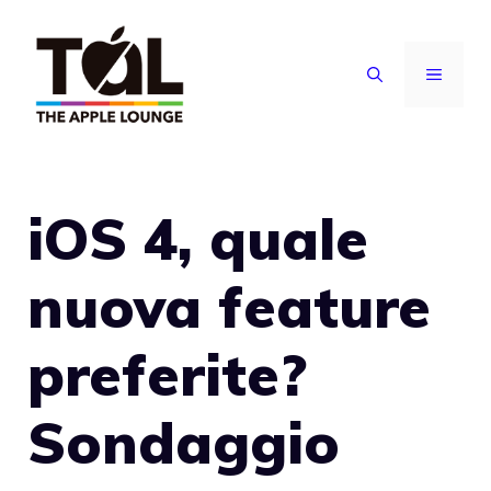
Vai
al
MENU
contenuto
iOS 4, quale
nuova feature
preferite?
Sondaggio