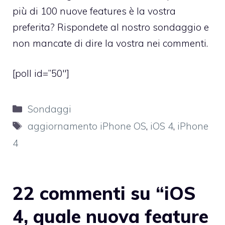
più di 100 nuove features è la vostra
preferita? Rispondete al nostro sondaggio e
non mancate di dire la vostra nei commenti.
[poll id=”50″]
Categorie
Sondaggi
Tag
aggiornamento iPhone OS
,
iOS 4
,
iPhone
4
22 commenti su “iOS
4, quale nuova feature