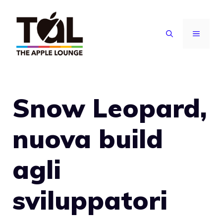
Vai
al
MENU
contenuto
Snow Leopard,
nuova build
agli
sviluppatori