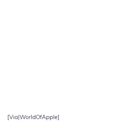
[Via|
WorldOfApple
]