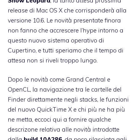
Snow Leopard
, la tanto attesa prossima
release di Mac OS X che corrisponderà alla
versione 10.6. Le novità presentate finora
non fanno che accrescere l’hype intorno a
questo nuovo sistema operativo di
Cupertino, e tutti speriamo che il tempo di
attesa non si riveli troppo lungo.
Dopo le novità come
Grand Central
e
OpenCL
, la
navigazione tra le cartelle del
Finder
direttamente negli stacks, le funzioni
del nuovo
QuickTime X
e chi più ne ha più
ne metta, eccoci qui a fornire qualche
descrizone relativa alle novità introdotte
dalla
build 10A286
, da poco rilasciata agli