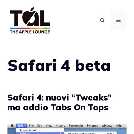
Vai
al
MENU
contenuto
Safari 4 beta
Safari 4: nuovi “Tweaks”
ma addio Tabs On Tops