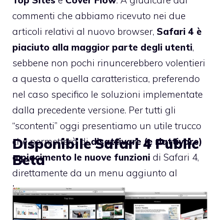
commenti che abbiamo ricevuto nei due
articoli relativi al nuovo browser,
Safari 4 è
piaciuto alla maggior parte degli utenti
,
sebbene non pochi rinuncerebbero volentieri
a questa o quella caratteristica, preferendo
nel caso specifico le soluzioni implementate
dalla precedente versione. Per tutti gli
“scontenti” oggi presentiamo un utile trucco
Disponibile Safari 4 Public
che permetterà di
disattivare (e riattivare)
a piacimento le nuove funzioni
di Safari 4,
Beta
direttamente da un menu aggiunto al
browser.