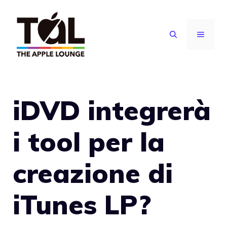
Vai
al
MENU
contenuto
iDVD integrerà
i tool per la
creazione di
iTunes LP?