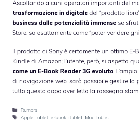
Ascoltando alcuni operatori importanti del m
trasformazione in digitale
del “prodotto libro
business dalle potenzialità immense
se sfrut
Store, sa esattamente come “poter vendere ghi
Il
prodotto di Sony
è certamente un ottimo E-B
Kindle di Amazon; l’utente, però, si aspetta q
come un E-Book Reader 3G evoluto
. L’ampi
di navigazione web, sarà possibile gestire la p
tutto questo dopo aver letto la rassegna stampa
Categorie
Rumors
Tag
Apple Tablet
,
e-book
,
itablet
,
Mac Tablet