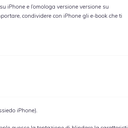
” su iPhone e l’omologa versione versione su
ortare, condividere con iPhone gli e-book che ti
ssiedo iPhone).
ple avesse la tentazione di blindare la caratterist