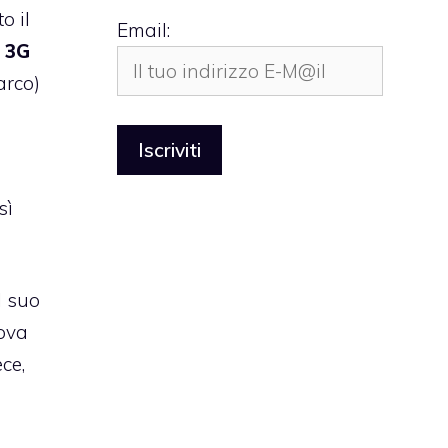
o il
Email:
à 3G
arco)
sì
l suo
uova
ce,