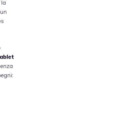
 la
 un
es
o
ablet
ienza
pegni: