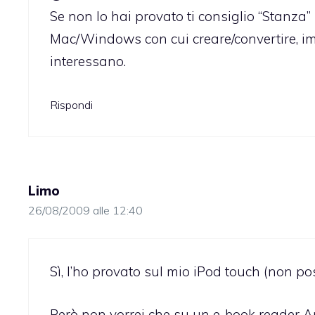
Se non lo hai provato ti consiglio “Stanza
Mac/Windows con cui creare/convertire, imp
interessano.
Rispondi
Limo
26/08/2009 alle 12:40
Sì, l’ho provato sul mio iPod touch (non po
Però non vorrei che su un e-book reader Ap