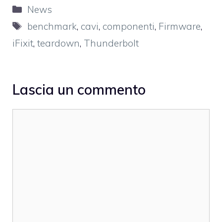
Categorie
News
Tag
benchmark
,
cavi
,
componenti
,
Firmware
,
iFixit
,
teardown
,
Thunderbolt
Lascia un commento
Commento